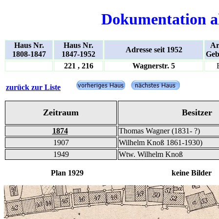
Dokumentation a
Haus Nr.
Haus Nr.
Ar
Adresse seit 1952
1808-1847
1847-1952
Geb
221 , 216
Wagnerstr. 5
zurück zur Liste
Zeitraum
Besitzer
1874
Thomas Wagner (1831- ?)
1907
Wilhelm Knoß 1861-1930)
1949
Wtw. Wilhelm Knoß
Plan 1929 keine Bilder