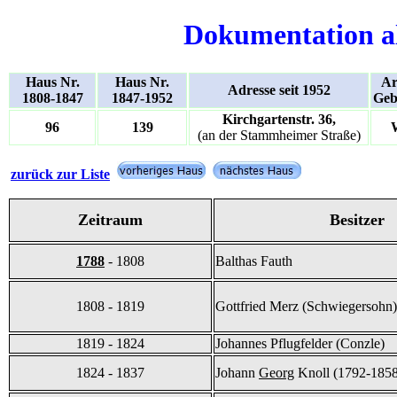
Dokumentation a
Haus Nr.
Haus Nr.
Ar
Adresse seit 1952
1808-1847
1847-1952
Geb
Kirchgartenstr. 36,
96
139
(an der Stammheimer Straße)
zurück zur Liste
Zeitraum
Besitzer
1788
- 1808
Balthas Fauth
1808 - 1819
Gottfried Merz (Schwiegersohn)
1819 - 1824
Johannes Pflugfelder (Conzle)
1824 - 1837
Johann
Georg
Knoll (1792-1858