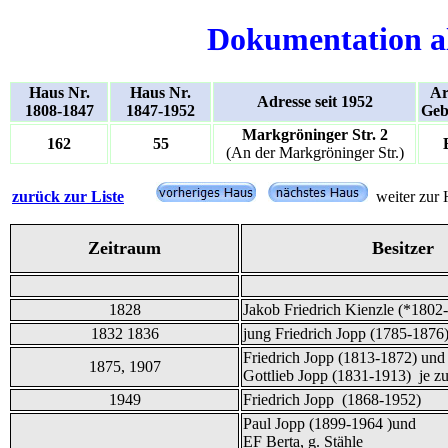
Dokumentation a
Haus Nr.
Haus Nr.
Ar
Adresse seit 1952
1808-1847
1847-1952
Geb
Markgröninger Str. 2
162
55
(An der Markgröninger Str.)
zurück zur Liste
weiter zur 
Zeitraum
Besitzer
1828
Jakob Friedrich Kienzle (*1802
1832 1836
jung Friedrich Jopp (1785-1876
Friedrich Jopp (1813-1872) und
1875, 1907
Gottlieb Jopp (1831-1913) je zu
1949
Friedrich Jopp (1868-1952)
Paul Jopp (1899-1964 )und
EF Berta, g. Stähle