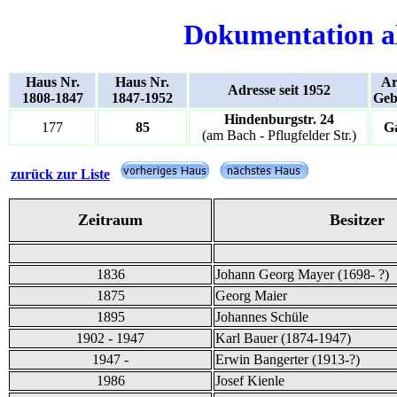
Dokumentation a
Haus Nr.
Haus Nr.
Ar
Adresse seit 1952
1808-1847
1847-1952
Geb
Hindenburgstr. 24
177
85
G
(am Bach - Pflugfelder Str.)
zurück zur Liste
Zeitraum
Besitzer
1836
Johann Georg Mayer (1698- ?)
1875
Georg Maier
1895
Johannes Schüle
1902 - 1947
Karl Bauer (1874-1947)
1947 -
Erwin Bangerter (1913-?)
1986
Josef Kienle