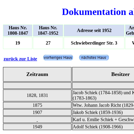
Dokumentation a
Haus Nr.
Haus Nr.
Ar
Adresse seit 1952
1808-1847
1847-1952
Geb
19
27
Schwieberdinger Str. 3
zurück zur Liste
Zeitraum
Besitzer
Jacob Schiek (1784-1858) und K
1828, 1831
(1783-1863)
1875
Wtw. Johann Jacob Richt (1829
1907
Jakob Schiek (1859-1936)
Karl u. Emilie Schiek + Geschwi
1949
Adolf Schiek (1908-1966)