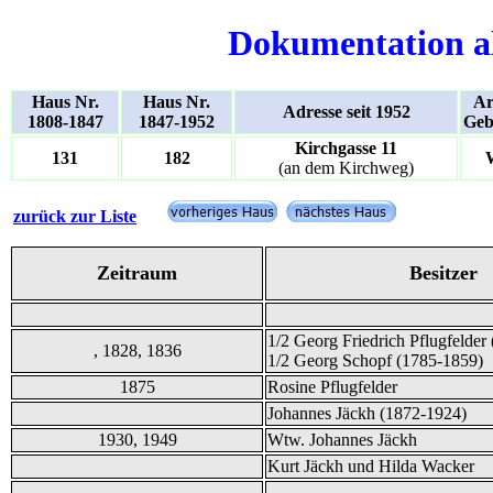
Dokumentation a
Haus Nr.
Haus Nr.
Ar
Adresse seit 1952
1808-1847
1847-1952
Geb
Kirchgasse 11
131
182
(an dem Kirchweg)
zurück zur Liste
Zeitraum
Besitzer
1/2 Georg Friedrich Pflugfelder
, 1828, 1836
1/2 Georg Schopf (1785-1859)
1875
Rosine Pflugfelder
Johannes Jäckh (1872-1924)
1930, 1949
Wtw. Johannes Jäckh
Kurt Jäckh und Hilda Wacker