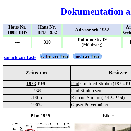
Dokumentation a
Haus Nr.
Haus Nr.
Ar
Adresse seit 1952
1808-1847
1847-1952
Geb
Bahnhofstr. 19
---
310
(Mühlweg)
zurück zur Liste
Zeitraum
Besitzer
192
3
1930
Paul
Gottfried Strohm (1875-19
1949
Paul Strohm sen.
-1965
Richard Strohm (1912-1994)
1965-
Gipser Pulvermüller
Plan 1929
Bilder