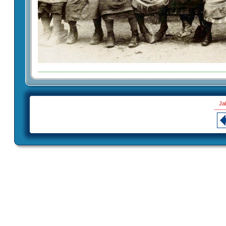
Ja
------