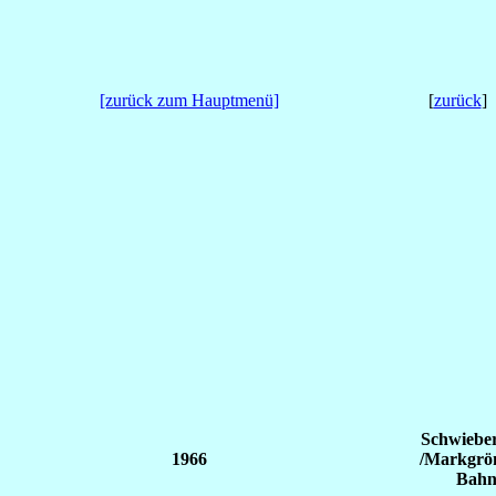
[zurück zum Hauptmenü]
[
zurück
]
Schwieber
1966
/Markgrön
Bahnh