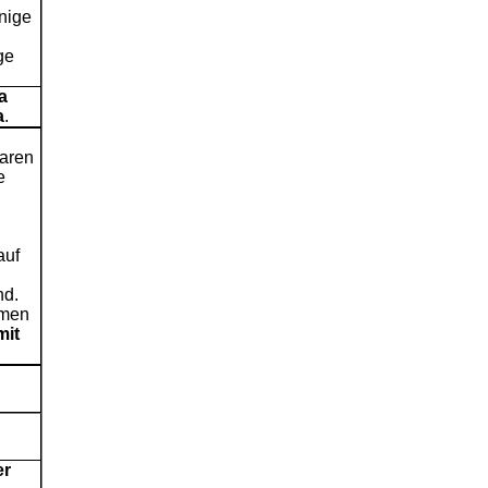
inige
ge
a
a
.
waren
e
auf
nd.
lmen
mit
er