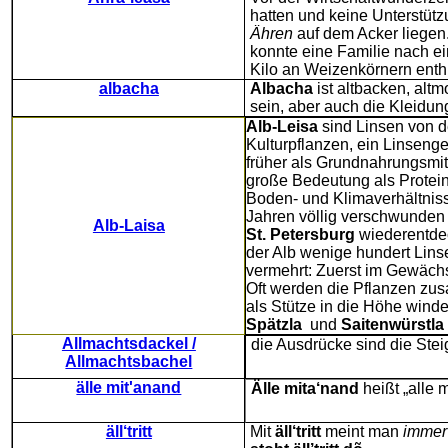
hatten und keine Unterstütz
Ähren
auf dem Acker lieg
konnte eine Familie nach e
Kilo an Weizenkörnern enth
albacha
Albacha
ist altbacken, alt
sein, aber auch die Kleidung,
Alb-Leisa
sind Linsen von d
Kulturpflanzen, ein Linsenge
früher als Grundnahrungsmitt
große Bedeutung als Protein
Boden- und Klimaverhältni
Jahren völlig verschwunden
Alb-Laisa
St. Petersburg
wiederentdec
der Alb wenige hundert Lin
vermehrt: Zuerst im Gewächs
Oft werden die Pflanzen zu
als Stütze in die Höhe wind
Spätzla
und
Saitenwürstla
Allmachtsdackel /
die Ausdrücke sind die Ste
Allmachtsbachel
älle mit'anand
Älle mita‘nand
heißt „alle 
äll‘tritt
Mit
äll‘tritt
meint man
immer