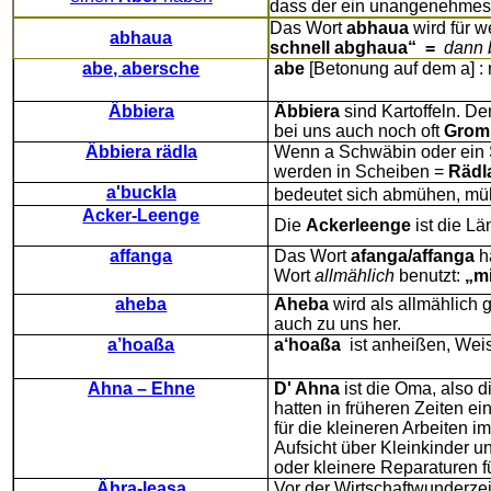
dass der ein unangenehmes 
Das Wort
abhaua
wird für w
abhaua
schnell abghaua“
=
dann 
abe, abersche
abe
[Betonung auf dem a] : n
Äbbiera
Äbbiera
sind Kartoffeln. De
bei uns auch noch oft
Grom
Äbbiera rädla
Wenn a Schwäbin oder ei
werden in Scheiben =
Rädl
a'buckla
bedeutet sich abmühen, müh
Acker-Leenge
Die
Ackerleenge
ist die Lä
affanga
Das Wort
afanga/affanga
h
Wort
allmählich
benutzt:
„mi
aheba
Aheba
wird als allmählich 
auch zu uns her.
a’hoaßa
a‘hoaßa
ist anheißen, Wei
Ahna – Ehne
D' Ahna
ist die Oma, also 
hatten in früheren Zeiten ei
für die kleineren Arbeiten 
Aufsicht über Kleinkinder 
oder kleinere Reparaturen f
Ähra-leasa
Vor der Wirtschaftwunderzei