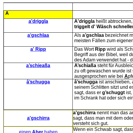
A
a'driggla
A'driggla
heißt abtrocknen,
triggelt d' Wäsch schnelle
a‘gschlaa
Als
a’gschlaa
bezeichnet ma
meisten Fällen zum eigenen
a' Ripp
Das Wort
Ripp
wird als Sch
Begriff aus der Bibel, weil 
des Adam verwendet hat - da
a’schieaßa
A’schiaßa
steht für Ausble
zu oft gewaschen wurde ist
ausgesprochen wie bei
A
pf
â’schugga
â’schugga
ist anschieben,
seinem Schlitten sitzt und
sagt, dass er
g’schuggt
ist,
im Schrank hat oder sich ein
a'
gschirra
nennt man das an
a'gschirra
sagt, dass man mit dem ode
versteht sich gut.
Wenn ein Schwab sagt, das
einen
Aber
haben