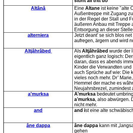
stoht äll’tritt dõ
Altânâ
Eine
Altane
ist keine "alte
Außentreppe mit Zugang zu
in der Regel der Stall und 
äußeren Anbau mit Treppe auf
Entsorgung an dieser Stelle
alterniera
Jetzt deant’ se sich blos ne
aufregen, ärgern und wird n
Altjâhrâbed
Als
Altjâhrâbed
wurde der l
eigentlich ganz logisch: De
daran, dass es abends imm
Kinder die Verwandten und
auch Sprüche auf wie: Die
vieles noch mehr. Dr’ Marie,
Hemmel der mache es wâhr.
Neujahrsbrezel, zumindest a
a'murksa
A’murksa
bedeutet umbring
a’murksa
, also abwürgen. 
nicht mehr.
and
and
i
st eine alte schwäbisc
âne dappa
âne dappa
kann mit „langs
gehen