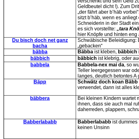
verschenkt und sein Geld zu
Geldbeutel dicht !). Zum D
„der fährt aber b’häb vorbei
sitzt b’häb, wenn es anliegt
Schneiderin in der Stadt ei
es sich vorstellte:
„tara Knö
hier Knöpfe und hinten eng
Du bisch doch net ganz
Schwäbische Beleidigung: Du
bacha
„gebacken“
bäbba
Bäbba
ist kleben,
bäbbich
bäbbich
bäbbich
ist klebrig, oder a
babbela
Babbela-nex mai da
, so w
Teller leergegessen war ode
langes, deutlich betontes A
Bäpp
Schwätz doch koan Bäbb
verwendet, dann ist alles kl
bäbbera
Bei kleinen Kindern wartet 
ihnen, dass sie auch mal ruh
daherreden, plappern, schna
Babberlababb
Babberlababb
ist dummes
keinen Unsinn