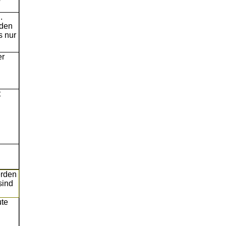
.
nden
s nur
er
t
erden
sind
ute