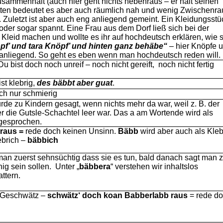
sammenhält (auch hier geht nichts nebenraus – er hält seinen
ritten bedeutet es aber auch räumlich nah und wenig Zwischenr
“. Zuletzt ist aber auch eng anliegend gemeint. Ein Kleidungsstü
 oder sogar spannt. Eine Frau aus dem Dorf ließ sich bei der
n Kleid machen und wollte es ihr auf hochdeutsch erklären, wie s
pf’ und tara Knöpf’ und hinten ganz behäbe“
– hier Knöpfe 
 anliegend. So geht es eben wenn man hochdeutsch reden will.
 bist doch noch unreif – noch nicht gereift,
noch nicht fertig
ist klebrig,
des bäbbt aber guat
.
uch nur schmierig
urde zu Kindern gesagt, wenn nichts mehr da war, weil z. B. der
r die Gutsle-Schachtel leer war. Das a am Wortende wird als
 gesprochen.
raus =
rede doch keinen Unsinn.
Bäbb
wird aber auch als Kleb
ebrich –
bäbbich
man zuerst sehnsüchtig dass sie es tun, bald danach sagt man 
ig sein sollen. Unter „
bäbbera
“ verstehen wir inhaltslos
ttern.
 Geschwätz –
schwätz‘ doch koan Babberlabb raus
= rede d