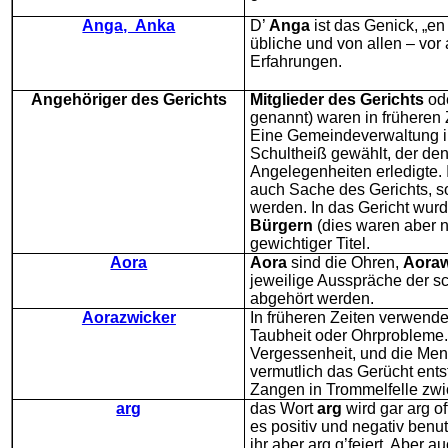
Anga, Anka
D’
Anga
ist das Genick, „en
übliche und von allen – vo
Erfahrungen.
Angehöriger des Gerichts
Mitglieder des Gerichts
od
genannt) waren in früheren 
Eine Gemeindeverwaltung im
Schultheiß gewählt, der den
Angelegenheiten erledigte. 
auch Sache des Gerichts, s
werden. In das Gericht wur
Bürgern
(dies waren aber n
gewichtiger Titel.
Aora
Aora
sind die Ohren,
Aoraw
jeweilige Ausspräche der 
abgehört werden.
Aorazwicker
In früheren Zeiten verwendet
Taubheit oder Ohrprobleme. 
Vergessenheit, und die Men
vermutlich das Gerücht ents
Zangen in Trommelfelle zwi
arg
das Wort
arg
wird gar arg o
es positiv und negativ benut
ihr aber arg g’feiert. Aber