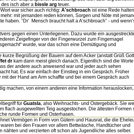
; des isch aber a
bissle arg
teuer.
ort war sicher auch richtig:
A'schbroach
ist eine Rede halten
l mehr: mit jemanden reden können, Sorgen und Nöte mit jema
e haben. "Dr' Mensch braucht halt a A'schbroach" - und wenn’
ttvers gegen einen Unterlegenen. Dazu wurde ein ausgestreckt
anderen Zeigefinger von der Fingerwurzel zum Fingernagel
sgemacht“ wurde, war das schon eine Demütigung und
he kurze Begrüßung der Bauern auf dem Acker (anstatt Grüß Got
fet dr
kam dann meist gleich danach. Eigentlich sind die Worte
, dass der andere auch anwesend war und jeder auch sehen
cht hat. Es war einfach der Einstieg in ein Gespräch. Früher
der mit der Hand am Arm schaffte und bei einem Gespräch auch
dig machen, von einem anderen eine Information herauslocken,
begriff für
Guatsla
, also Weihnachts- und Ostergebäck. Sie w
em flach ausgewellten Teig ausgestochen. Die ältesten Formen 
ache runde Formen und Osterhasen.
hnet Vermögen in Form von Gütern und Hausrat, die die Ehele
es waren bei den Frauen vor allem Bettwäsche, Handtücher und
 nähten und verzierten oft schon als Jugendliche alles selber.