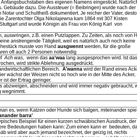
 Anfangsbuchstaben des eigenen Namens eingestickt. Natürlic
ls. Gebäude dazu. Die Aussteuer (= Beibringen) wurde nach der
m Notar und Schultheiß dokumentiert. Je reicher der Vater, desto
Die Zarentochter Olga Nikolajewna kam 1864 mit 307 Kisten
Stuttgart und wurde Königin als Frau von König Karl
von
, auswringen, z.B. einen Putzlappen.
Zu Zeiten, als noch von 
ine anstrengende Tätigkeit, weil es natürlich auch noch keine
chestück musste von Hand
ausgwennt
werden, für die große
ren oft auch 2 Personen notwendig
f
Ach was
,
wenn das
aa‘waa
lang ausgesprochen wird. Ist da
ochen, wird strikte Ablehnung ausgedrückt.
ndwirtschaftlichen Bereich.
A’wanna
wird der Rand eines Ack
r wächst der Weizen nicht so hoch wie in der Mitte des Acker, 
r ist der Ertrag geringer.
s abzweigen, abschneiden und wird immer negativ gebraucht,
g wegnimmt.
an es, wenn Katzen oder Hunde sich balgen, miteinander spie
anander barra
“
typisches Beispiel für einen kurzen schwäbischen Ausdruck, der 
e Bedeutungen haben kann: Zum einen kann er bedeuten, d
’häb wird aber auch jemand bezeichnet, der geizig ist, nichts