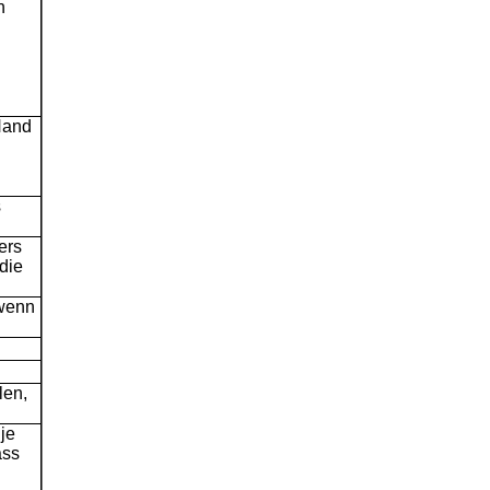
h
Hand
s
ers
die
 wenn
len,
je
ass