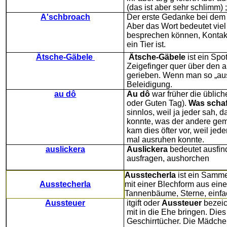
(das ist aber sehr schlimm) 
A'schbroach
Der erste Gedanke bei dem W
Aber das Wort bedeutet vie
besprechen können, Kontakt
ein Tier ist.
Ätsche-Gäbele
Ätsche-Gäbele
ist ein Spo
Zeigefinger quer über den 
gerieben. Wenn man so „au
Beleidigung.
au dô
Au dô
war früher die üblic
oder Guten Tag).
Was schaf
sinnlos, weil ja jeder sah
konnte, was der andere gema
kam dies öfter vor, weil je
mal ausruhen konnte.
auslickera
Auslickera
bedeutet ausfin
ausfragen, aushorchen
Ausstecherla
ist ein Sammel
Ausstecherla
mit einer Blechform aus ein
Tannenbäume, Sterne, einf
Aussteuer
itgift oder
Aussteuer
bezeic
mit in die Ehe bringen. Di
Geschirrtücher. Die Mädchen