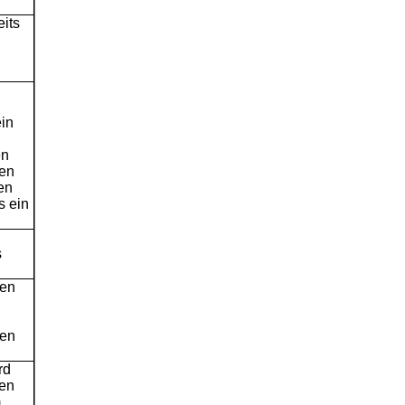
eits
ein
en
hen
en
s ein
s
gen
ren
rd
hen
m