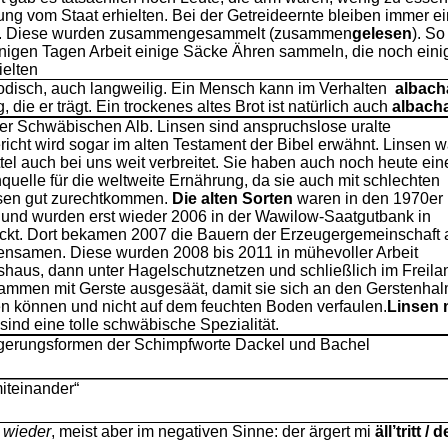
ung vom Staat erhielten. Bei der Getreideernte bleiben immer e
en. Diese wurden zusammengesammelt (zusammen
gelesen
). So
inigen Tagen Arbeit einige Säcke Ähren sammeln, die noch eini
ielten
modisch, auch langweilig. Ein Mensch kann im Verhalten
albach
 die er trägt. Ein trockenes altes Brot ist natürlich auch
albach
er Schwäbischen Alb. Linsen sind anspruchslose uralte
richt wird sogar im alten Testament der Bibel erwähnt. Linsen 
el auch bei uns weit verbreitet. Sie haben auch noch heute ein
quelle für die weltweite Ernährung, da sie auch mit schlechten
ssen gut zurechtkommen.
Die alten Sorten
waren in den 1970er
 und wurden erst wieder 2006 in der Wawilow-Saatgutbank in
kt. Dort bekamen 2007 die Bauern der Erzeugergemeinschaft 
sensamen. Diese wurden 2008 bis 2011 in mühevoller Arbeit
haus, dann unter Hagelschutznetzen und schließlich im Freila
sammen mit Gerste ausgesäät, damit sie sich an den Gerstenha
en können und nicht auf dem feuchten Boden verfaulen.
Linsen 
sind eine tolle schwäbische Spezialität.
igerungsformen der Schimpfworte Dackel und Bachel
miteinander“
 wieder
, meist aber im negativen Sinne: der ärgert mi
äll’tritt / d