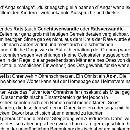
 d’ Anga schlaga“, „du krieagsch glei a paar en d’ Anga“ war alls
r allem den Kindern - wohlbekannte Aussprüche und direkte
er des
Rats
(auch
Gerichtsverwandte
oder
Ratsverwandte
Zeiten nur ganz grob mit heutigen Gemeinderäten vergleichbar.
 heutigen Sinne gab es nicht, aus dem Kreis der Räte wurde 
 Ort nach außen vertrat und meist auch die schriftlichen
Innerörtliche Dinge wie die Aufrechterhaltung der Ordnung war
o konnten wegen Verfehlungen kleine Geldstrafen ausgesproc
den in der Regel die angesehendsten Männer eines Ortes von d
icht alle männlichen Einwohner) des Orts gewählt, für sie war e
ei
ist Ohrenweh = Ohrenschmerzen. Ein Ohr ist ein
Ao-r
. Die
schwäbischen Wörter kann auf der Homepage des Heimatverein
en Ärzte das Pulver toter Ohrenkneifer (Insekten) als Mittel ge
Dieser medizinische Einsatzbereich geriet jedoch in
schen konnten sich den Namen nicht mehr erklären. So ist
tanden, die Insekten würden in Ohren kneifen oder sogar mit ih
cken. Davor braucht sich aber niemand zu fürchten
ft gebraucht und dient der Steigerung von Ausdrücken. Dabei wi
zt: des isch aber arg schee gwea; i hau di arg gern; geschtern 
 auch in der ursprünglichen Bedeutung: des isch aber arg schlem