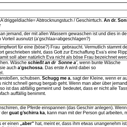
 A'driggeldiachle= Abtrocknungstuch / Geschirrtuch.
An dr. So
r
n jemand, der mit allen Wassern gewaschen ist und dies in d
 Vorteil ausnutzt (a‘gschlaa=abgeschlagen?)
impfwort für eine (böse?) Frau gebraucht. Vermutlich stammt de
dort geschrieben steht, dass Gott zur Erschaffung Eva's eine Rip
mit soll aber natürlich Eva nicht als böse Frau bezeichnet wer
ichen. Wäsche
schießt an dr Sonne a’
, wenn bunte Wäsche
 sie auch
a’gschossa
. Das erste A wird dabei so
el.
 anstoßen, schubsen.
Schugg me a
, sagt der Kleine, wenn er au
 es nicht schnell genug bergab geht. Wenn man aber über jeman
 so ist das abfällig gemeint und bedeutet, dass er nicht alle Tas
fach auffällig benimmt.
schirren, die Pferde einspannen (das Geschirr anlegen). Wen
r der
guat
g’schirra
ka
, kann man mit der Person gut arbeiten,
s er einen
„aber“
hat, meint er, dass ihm etwas unangenehm ist