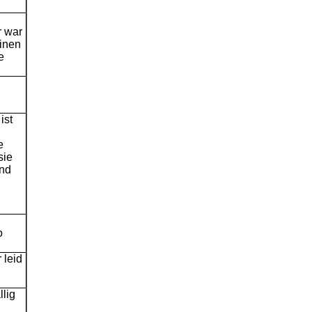
r war
einen
e
ist
e
sie
und
o
r leid
lig