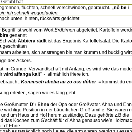
Gefühl hat
egrennen, flüchten, schnell verschwinden, gebraucht.
„nô be i
bin ich schnell weggelaufen
.
ach unten, hinten, rückwärts gerichtet
r Begriff ist wohl vom Wort
Erdbirnen
abgeleitet, Kartoffeln werd
bira
genannt
n Schwãb
Äbbiera rädlt
ist das Ergebnis Kartoffelsalat. Die Karto
a
geschnitten
sam arbeiten, sich anstrengen bis man krumm und bucklig wir
nge des Ackers.
at im Grunde Verwandtschaft mit Anfang, es wird wie das mode
r wird affanga kalt“
- allmählich friere ich.
gebraucht
. Kommsch aheba au zo oss dôher
= kommst du en
sung erteilen, sagen wo es lang geht
die Großmutter.
D'r Ehne
der Opa oder Großvater. Ahna und Eh
ne wichtige Position in der bäuerlichen Großfamilie: Sie waren m
im und um Haus und Hof herum zuständig. Dazu gehörte z.B.die
und das Kochen zum G'schäft für d' Ahna genauso wie’s Holzma
ür d' Ehne.
t gab es tatsächlich noch Leute, die arm waren, wenig zu esse