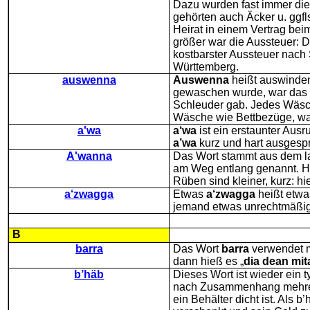
Dazu wurden fast immer die
gehörten auch Äcker u. ggf
Heirat in einem Vertrag bei
größer war die Aussteuer: 
kostbarster Aussteuer nach 
Württemberg.
auswenna
Auswenna
heißt auswinden
gewaschen wurde, war das e
Schleuder gab. Jedes Wäs
Wäsche wie Bettbezüge, wa
a'wa
a‘wa
ist ein erstaunter Ausru
a’wa
kurz und hart ausgespr
A'wanna
Das Wort stammt aus dem la
am Weg entlang genannt. Hie
Rüben sind kleiner, kurz: hie
a‘zwagga
Etwas
a‘zwagga
heißt etwa
jemand etwas unrechtmäßi
B
barra
Das Wort
barra
verwendet m
dann hieß es „
dia dean mit
b’häb
Dieses Wort ist wieder ein 
nach Zusammenhang mehrer
ein Behälter dicht ist. Als b