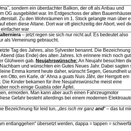
 Oma", sondern ein überdachter Balkon, der oft als Anbau und
m OG ausgebildet war. Im Erdgeschoss der alten Bauernhäuse
Futterstall. Zu den Wohnräumen im 1. Stock gelangte man über 
 eben diese Altane. Dort war oft gleichzeitig der Abort, weil di
 einfacher war
t
alterniera
– jetzt regen sie sich nur nicht auf. Es bedeutet also
ur als Verneinung gebraucht.
etzte Tag des Jahres, also Sylvester benannt. Die Bezeichnung 
r Abend (das Ende) des alten Jahres. Ich erinnere mich noch gut
er Glühwein gab.
Neujahrswünsche:
An Neujahr besuchten di
 Nachbarn und wünschten ein Gutes Neues Jahr. Dabei sagten 
 kleine Emma kommt heute daher, wünscht Segen, Gesundheit 
 em Otto, em Karle, dr’ Ahna a guats Nuis Jâhr, der Herrgott em
 Die Kinder bekamen für ihre Neujahrswünsche meist eine
ber noch einige Guatsla oder Äpfel.
en, ermorden. Man kann aber auch einen Fahrzeugmotor
Diese Gefahr besteht allerdings bei einem modernen Elektroaut
he Bezeichnung für leid tun, „d
es isch mr ganz
and
“ – das tut mi
am entlanggehen“ übersetzt werden, dappa = tappen = schwerfäl