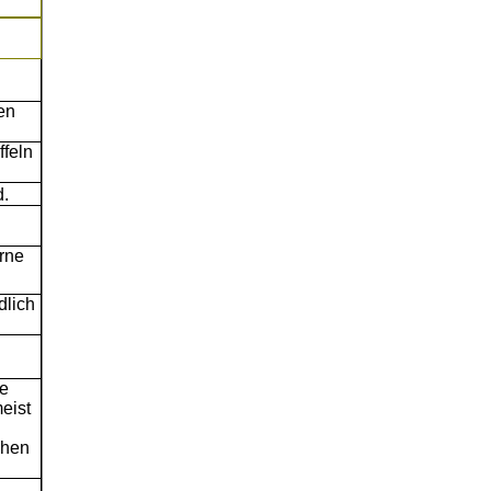
en
ffeln
d.
rne
dlich
ne
eist
chen
n