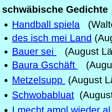
schwäbische Gedichte
Handball spiela
(Walte
des isch mei Land
(Au
Bauer sei
(August Lä
Baura Gschäft
(Augus
Metzelsupp
(August L
Schwobabluat
(August
I mecht amol wieder a