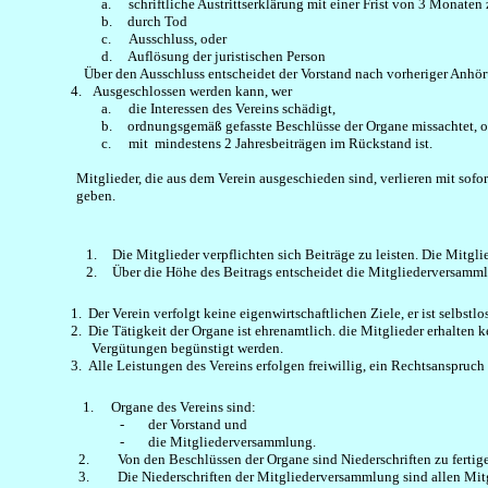
a.
schriftliche Austrittserklärung mit einer Frist von 3 Monaten
b.
durch Tod
c.
Ausschluss, oder
d.
Auflösung der juristischen Person
Über den Ausschluss entscheidet der Vorstand nach vorheriger Anhöru
4.
Ausgeschlossen werden kann, wer
a.
die Interessen des Vereins schädigt,
b.
ordnungsgemäß gefasste Beschlüsse der Organe missachtet, o
c.
mit mindestens 2 Jahresbeiträgen im Rückstand ist.
Mitglieder, die aus dem Verein ausgeschieden sind, verlieren mit sof
geben.
1.
Die Mitglieder verpflichten sich Beiträge zu leisten. Die Mitgl
2.
Über die Höhe des Beitrags entscheidet die Mitgliederversamm
1.
Der Verein verfolgt keine eigenwirtschaftlichen Ziele, er ist selbst
2.
Die Tätigkeit der Organe ist ehrenamtlich. die Mitglieder erhalten
Vergütungen begünstigt werden.
3.
Alle Leistungen des Vereins erfolgen freiwillig, ein Rechtsanspruch a
1.
Organe des Vereins sind:
-
der Vorstand und
-
die Mitgliederversammlung.
2.
Von den Beschlüssen der Organe sind Niederschriften zu fertige
3.
Die Niederschriften der Mitgliederversammlung sind allen Mi