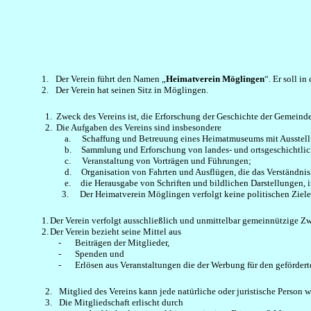
1.
Der Verein führt den Namen „
Heimatverein Möglingen
“. Er soll i
2.
Der Verein hat seinen Sitz in Möglingen.
1.
Zweck des Vereins ist, die Erforschung der Geschichte der Gemeinde
2.
Die Aufgaben des Vereins sind insbesondere
a.
Schaffung und Betreuung eines Heimatmuseums mit Ausstell
b.
Sammlung und Erforschung von landes- und
ortsgeschichtli
c.
Veranstaltung von Vorträgen und Führungen;
d.
Organisation von Fahrten und Ausflügen, die das Verständnis 
e.
die Herausgabe von Schriften und bildlichen Darstellungen, 
3.
Der Heimatverein Möglingen verfolgt keine politischen Ziele
1.
Der Verein verfolgt ausschließlich und unmittelbar gemeinnützige 
2.
Der Verein bezieht seine Mittel aus
-
Beiträgen der Mitglieder,
-
Spenden und
-
Erlösen aus Veranstaltungen die der Werbung für den geförder
2.
Mitglied des Vereins kann jede natürliche oder juristische Person w
3.
Die Mitgliedschaft erlischt durch