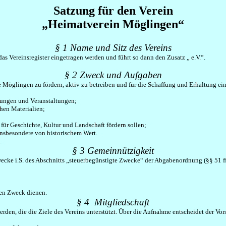
Satzung für den Verein
„Heimatverein Möglingen“
§ 1 Name und Sitz des Vereins
n das Vereinsregister eingetragen werden und führt so dann den Zusatz „ e.V.“.
§ 2 Zweck und Aufgaben
 Möglingen zu fördern, aktiv zu betreiben und für die Schaffung und Erhaltung ein
ungen und Veranstaltungen;
chen
Materialien;
für Geschichte, Kultur und Landschaft fördern sollen;
insbesondere von historischem Wert.
.
§ 3 Gemeinnützigkeit
Zwecke
i.S
. des Abschnitts „steuerbegünstigte Zwecke“ der Abgabenordnung (§§ 51 f
ten Zweck dienen.
§ 4 Mitgliedschaft
erden, die die Ziele des Vereins unterstützt. Über die Aufnahme entscheidet der Vors