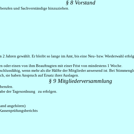
§ 8 Vorstand
inberufen und Sachverständige hinzuziehen.
2 Jahren gewählt. Er bleibt so lange im Amt, bis eine Neu- bzw. Wiederwahl erfolg
en oder einen von ihm Beauftragten mit einer Frist von mindestens 1 Woche.
eschlussfähig, wenn mehr als die Hälfte der Mitglieder anwesend ist. Bei Stimmengle
ch, sie haben Anspruch auf Ersatz ihrer Auslagen.
§ 9 Mitgliederversammlung
berufen.
abe der Tagesordnung zu erfolgen.
stand angehören)
 Kassenprüfungsberichts