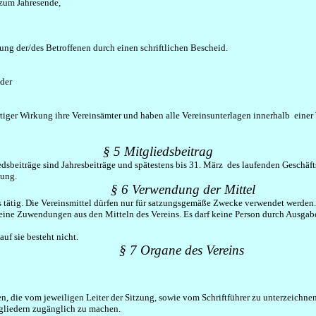
 zum Jahresende,
ng der/des Betroffenen durch einen schriftlichen Bescheid.
der
ortiger Wirkung ihre Vereinsämter und haben alle Vereinsunterlagen innerhalb eine
§ 5 Mitgliedsbeitrag
iedsbeiträge sind Jahresbeiträge und spätestens bis 31. März des laufenden Geschäfts
lung.
§ 6 Verwendung der Mittel
los tätig. Die Vereinsmittel dürfen nur für satzungsgemäße Zwecke verwendet werden.
 keine Zuwendungen aus den Mitteln des Vereins. Es darf keine Person durch Ausga
uf sie besteht nicht.
§ 7 Organe des Vereins
n, die vom jeweiligen Leiter der Sitzung, sowie vom Schriftführer zu unterzeichnen
tgliedern zugänglich zu machen.