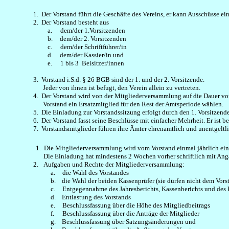
1.
Der Vorstand führt die Geschäfte des Vereins, er kann Ausschüsse e
2.
Der Vorstand besteht aus
a.
dem/der 1.Vorsitzenden
b.
dem/der 2. Vorsitzenden
c.
dem/der Schriftführer/in
d.
dem/der Kassier/in und
e.
1 bis 3 Beisitzer/innen
3.
Vorstand
i.S.d
. § 26 BGB sind der 1. und der 2. Vorsitzende.
Jeder von ihnen ist befugt, den Verein allein zu vertreten.
4.
Der Vorstand wird von der Mitgliederversammlung auf die Dauer von 
Vorstand ein Ersatzmitglied für den Rest der Amtsperiode wählen.
5.
Die Einladung zur Vorstandssitzung erfolgt durch den 1. Vorsitzend
6.
Der Vorstand fasst seine Beschlüsse mit einfacher Mehrheit. Er ist b
7.
Vorstandsmitglieder führen ihre Ämter ehrenamtlich und unentgeltli
1. Die Mitgliederversammlung wird vom Vorstand einmal jährlich ein
Die Einladung hat mindestens 2 Wochen vorher schriftlich mit Ang
2.
Aufgaben und Rechte der Mitgliederversammlung:
a.
die Wahl des Vorstandes
b.
die
Wahl der beiden Kassenprüfer (sie dürfen nicht dem Vor
c.
Entgegennahme
des Jahresberichts, Kassenberichts und des
d.
Entlastung des Vorstands
e.
Beschlussfassung über die Höhe des Mitgliedbeitrags
f.
Beschlussfassung über die Anträge der Mitglieder
g.
Beschlussfassung über
Satzungsänderungen
und