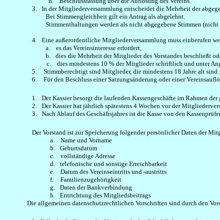
h.
Beschlussfassung über die Auflösung des Vereins.
3.
In der Mitgliederversammlung entscheidet die Mehrheit der abge
Bei Stimmengleichheit gilt ein Antrag als abgelehnt.
Stimmenthaltungen werden als nicht abgegebene Stimmen (nicht 
4.
Eine außerordentliche Mitgliederversammlung muss einberufen w
a.
es das Vereinsinteresse erfordert,
b.
dies die Mehrheit der Mitglieder des Vorstandes beschließt od
c.
dies mindestens 10 % der Mitglieder schriftlich und unter A
5.
Stimmberechtigt sind Mitglieder, die mindestens 18 Jahre alt sind.
6.
Für den Beschluss einer
Satzungsänderung
oder einer Vereinsaufl
1.
Der Kassier besorgt die laufenden Kassengeschäfte im Rahmen der 
2.
Der Kassier hat jährlich spätestens 4 Wochen vor der Mitglieder
3.
Nach Ablauf des Geschäftsjahres ist die Kasse von den Kassenprüfern
Der Vorstand ist zur Speicherung folgender persönlicher Daten der Mitg
a.
Name und Vorname
b.
Geburtsdatum
c.
vollständige Adresse
d.
telefonische und sonstige Erreichbarkeit
e.
Datum des Vereinseintritts und -austritts
f.
Familienzugehörigkeit
g.
Daten der Bankverbindung
h.
Entrichtung des Mitgliedsbeitrags
Die allgemeinen datenschutzrechtlichen Vorschriften sind durch den Vor