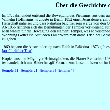
Über die Geschichte
Im 17. Jahrhundert entstand die Bewegung des Pietismus, aus dem au
Wilhelm Hoffmanns gründete in Berlin 1852 einen Jerusalemverein. 
Herrschaft nahe sei und dass Palästina bald frei sein werde von den 
Ab 1856 richteten sich die Bemühungen der Templer vorwiegend auf ei
Man wählte für die Bewegung den Namen: Tempel, was so verstanden w
Wohnung Gottes ist. Auf jeden Fall erwarb man damals den bei Bac
zu geben.
1869 begann die Auswanderung nach Haifa in Palästina, 1873 gab es
[ausführlicher Text]
Kopien aus den Möglinger Heimatglocken, die Pfarrer Rentschler 1933 
(es handelt sich um Bilder im .gif-Format, zum Lesen müssen sie im
[templer1]
[templer2]
[templer3]
[templer4]