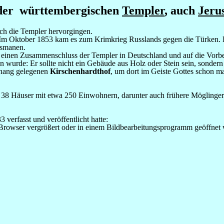
 der württembergischen
Templer
, auch
Jeru
ch die Templer hervorgingen.
Im Oktober 1853 kam es zum Krimkrieg Russlands gegen die Türken. D
Osmanen.
nen Zusammenschluss der Templer in Deutschland und auf die Vorbereit
urde: Er sollte nicht ein Gebäude aus Holz oder Stein sein, sondern 
knang gelegenen
Kirschenhardthof
, um dort im Geiste Gottes schon m
 38 Häuser mit etwa 250 Einwohnern, darunter auch frühere Möglinger
verfasst und veröffentlicht hatte:
 Browser vergrößert oder in einem Bildbearbeitungsprogramm geöffnet