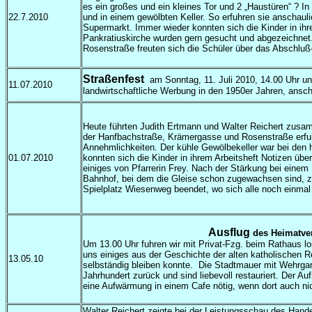
es ein großes und ein kleines Tor und 2 „Haustüren“ ? In
22.7.2010
und in einem gewölbten Keller. So erfuhren sie anschau
Supermarkt. Immer wieder konnten sich die Kinder in i
Pankratiuskirche wurden gern gesucht und abgezeichne
Rosenstraße freuten sich die Schüler über das Abschluß
Straßenfest
am Sonntag, 11. Juli 2010, 14.00 Uhr un
11.07.2010
landwirtschaftliche Werbung in den 1950er Jahren, ansc
Heute führten Judith Ertmann und Walter Reichert zusam
der Hanfbachstraße, Krämergasse und Rosenstraße erfuh
Annehmlichkeiten. Der kühle Gewölbekeller war bei den
01.07.2010
konnten sich die Kinder in ihrem Arbeitsheft Notizen üb
einiges von Pfarrerin Frey. Nach der Stärkung bei einem
Bahnhof, bei dem die Gleise schon zugewachsen sind, z
Spielplatz Wiesenweg beendet, wo sich alle noch einmal
Ausflug
des Heimatver
Um 13.00 Uhr fuhren wir mit Privat-Fzg. beim Rathaus l
uns einiges aus der Geschichte der alten katholischen R
13.05.10
selbständig bleiben konnte.
Die Stadtmauer mit Wehrgan
Jahrhundert zurück und sind liebevoll restauriert. Der Au
eine Aufwärmung in einem Cafe nötig, wenn dort auch nich
Walter Reichert zeigte bei der Leistungsschau des Hand