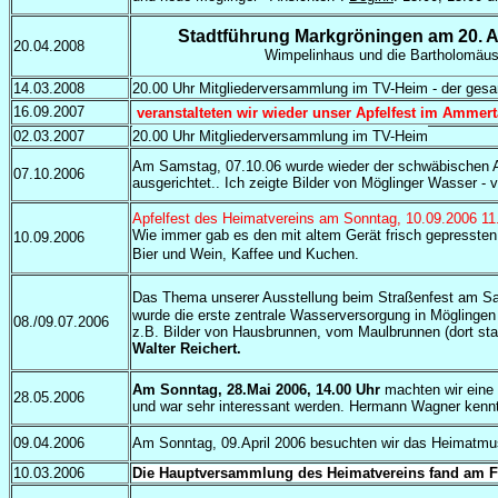
Stadtführung Markgröningen am 20. A
20.04.2008
Wimpelinhaus und die Bartholomäusk
14.03.2008
20.00 Uhr Mitgliederversammlung im TV-Heim - der gesa
16.09.2007
veranstalteten wir wieder unser Apfelfest im Ammert
02.03.2007
20.00 Uhr Mitgliederversammlung im TV-Heim
Am Samstag, 07.10.06 wurde wieder der schwäbischen 
07.10.2006
ausgerichtet.. Ich zeigte Bilder von Möglinger Wasser 
Apfelfest des Heimatvereins am Sonntag, 10.09.2006 11
Wie immer gab es den mit altem Gerät frisch gepressten 
10.09.2006
Bier und Wein, Kaffee und Kuchen.
Das Thema unserer Ausstellung beim Straßenfest am Sa/
wurde die erste zentrale Wasserversorgung in Möglinge
08./09.07.2006
z.B. Bilder von Hausbrunnen, vom Maulbrunnen (dort sta
Walter Reichert.
Am Sonntag, 28.Mai 2006, 14.00 Uhr
machten wir eine
28.05.2006
und war sehr interessant werden. Hermann Wagner kennt
09.04.2006
Am Sonntag, 09.April 2006 besuchten wir das Heimatmus
10.03.2006
Die Hauptversammlung des Heimatvereins fand am Fre