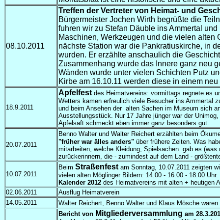
Treffen der Vertreter von Heimat- und Gesc
Bürgermeister Jochen Wirth begrüßte die Tei
fuhren wir zu Stefan Däuble ins Ammertal und
Maschinen, Werkzeugen und die vielen alten 
08.10.2011
nächste Station war die Pankratiuskirche, in d
wurden. Er erzählte anschaulich die Geschicht
Zusammenhang wurde das Innere ganz neu gest
Wänden wurde unter vielen Schichten Putz und 
Kirbe am 16.10.11 werden diese in einem neu er
Apfelfest
des Heimatvereins: vormittags regnete es u
Wetters kamen erfreulich viele Besucher ins Ammertal zu
18.9.2011
und beim Ansehen der alten Sachen im Museum sich an f
Ausstellungsstück. Nur 17 Jahre jünger war der Unimog,
Apfelsaft schmeckt eben immer ganz besonders gut.
Benno Walter und Walter Reichert erzählten beim Öku
"früher war älles anders"
über frühere Zeiten. Was hab
20.07.2011
mitarbeiten, welche Kleidung, Spielsachen gab es (was n
zurückerinnern, die - zumindest auf dem Land - größtente
Straßenfest
Beim
am Sonntag, 10.07.2011 zeigten wir
10.07.2011
vielen alten Möglinger Bildern: 14.00 - 16.00 - 18.00 Uh
Kalender 2012
des Heimatvereins mit alten + heutigen A
02.06.2011
Ausflug Heimatverein
14.05.2011
Walter Reichert, Benno Walter und Klaus Mösche waren
Mitgliederversammlung
Bericht von
am 28.
3
.20