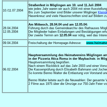
Straßenfest in Möglingen am 10. und 11.Juli 2004
wie jedes Jahr waren wir auch 2004 mit einer Ausstellun
10./11.07.2004
Bis zum September sind Bilder unserer Möglinger
Klein
Hasenkreuz und viele Hausinschriften sind auf Bildern 
Am Mittwoch, 28.04.04 und am 12.05.04:
28.04.2004
Führung durch das Gemeindearchiv des Rathauses Mögl
12.05.2004
Die Mitglieder haben Einladungen und Bestätigungen erh
Der zweite Termin am
12.05.04
war nötig, weil das Inte
09.04.2004
Freischaltung der Homepage-Adresse:
www.heimatve
Hauptversammlung des Heimatvereins Möglingen am 
in der Pizzeria Atica Roma in der Maybachstr. in Mö
Hauptversammlung begrüßen.
Nach einem Rückblick auf das Jahr 2003 und einer Vorsch
06.02.2004
Die Kassenprüfung durch Elisabeth Bahmann und Jochen
So konnte Benno Walter die Entlastung von Vorstand un
Benno Walter leitete auch die Neuwahlen: Der gesamte
2 Filme aus 1975 über die Ümzüge zur 750-Jahr Feier von