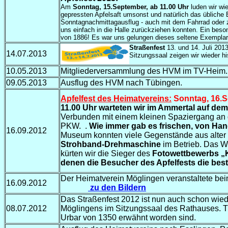
Am
Sonntag, 15.September, ab 11.00 Uhr
luden wir wi
gepressten Apfelsaft umsonst und natürlich das übliche E
Sonntagnachmittagausflug - auch mit dem Fahrrad oder zu
uns einfach in die Halle zurückziehen konnten. Ein bes
von 1886! Es war uns gelungen dieses seltene Exemplar
Straßenfest
13. und 14. Juli 201
14.07.2013
Sitzungssaal zeigen wir wieder hi
10.05.2013
Mitgliederversammlung des HVM im TV-Heim.
09.05.2013
Ausflug des HVM nach Tübingen.
Apfelfest des Heimatvereins:
Sonntag, 16.Se
11.00 Uhr warteten wir im Ammertal auf dem
Verbunden mit einem kleinen Spaziergang an d
PKW.
.
Wie immer gab es frischen, von Han
16.09.2012
Museum konnten viele Gegenstände aus alter Ze
Strohband-Drehmaschine
im Betrieb. Das We
kürten wir die Sieger des
Fotowettbewerbs „K
denen die Besucher des Apfelfests die bes
Der Heimatverein Möglingen veranstaltete be
16.09.2012
zu den Bildern
Das Straßenfest 2012 ist nun auch schon wiede
08.07.2012
Möglingens im Sitzungssaal des Rathauses. T
Urbar von 1350 erwähnt worden sind.