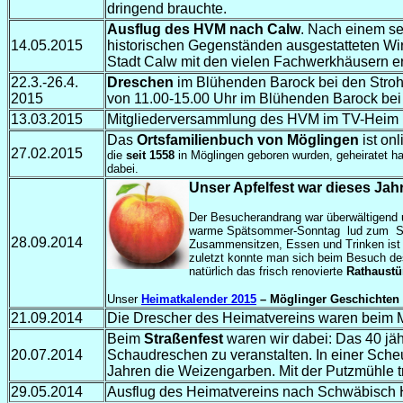
dringend brauchte.
Ausflug des HVM nach Calw
. Nach einem se
14.05.2015
historischen Gegenständen ausgestatteten Wirt
Stadt Calw mit den vielen Fachwerkhäusern er
22.3.-26.4.
Dreschen
im Blühenden Barock bei den Stroh
2015
von 11.00-15.00 Uhr im Blühenden Barock bei 
13.03.2015
Mitgliederversammlung des HVM im TV-Hei
Das
Ortsfamilienbuch von Möglingen
ist on
27.02.2015
die
seit
1558
in Möglingen geboren wurden, geheiratet ha
dabei.
Unser Apfelfest war dieses Jahr
D
er Besucherandrang war überwältigend u
warme Spätsommer-Sonntag
lud zum
S
28.09.2014
Zusammensitzen, Essen und Trinken ist i
zuletzt konnte man sich beim Besuch des
natürlich das frisch renovierte
Rathaust
Unser
Heimatkalender 2015
– Möglinger Geschichten
21.09.2014
Die Drescher des Heimatvereins waren beim M
Beim
Straßenfest
waren wir dabei: Das 40 jäh
20.07.2014
Schaudreschen zu veranstalten. In einer Sche
Jahren die Weizengarben. Mit der Putzmühle t
29.05.2014
Ausflug des Heimatvereins nach Schwäbisch Ha