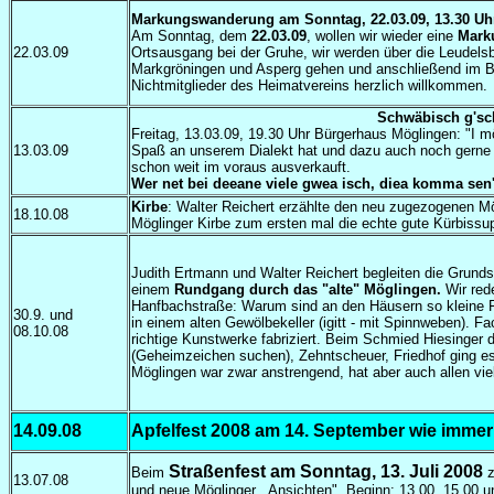
Markungswanderung am Sonntag, 22.03.09, 13.30 Uh
Am Sonntag, dem
22.03.09
, wollen wir wieder eine
Mark
22.03.09
Ortsausgang bei der Gruhe, wir werden über die Leudel
Markgröningen und Asperg gehen und anschließend im Be
Nichtmitglieder des Heimatvereins herzlich willkommen.
Schwäbisch g'sch
Freitag, 13.03.09, 19.30 Uhr Bürgerhaus Möglingen: "I m
13.03.09
Spaß an unserem Dialekt hat und dazu auch noch gerne Mu
schon weit im voraus ausverkauft.
W
er net bei deeane viele gwea isch, diea komma sen'
Kirbe
: Walter Reichert erzählte den neu zugezogenen Mö
18.10.08
Möglinger Kirbe zum ersten mal die echte gute Kürbiss
Judith Ertmann und Walter Reichert begleiten die Grunds
einem
Rundgang durch das "alte" Möglingen.
Wir red
Hanfbachstraße: Warum sind an den Häusern so kleine F
30.9. und
in einem alten Gewölbekeller (igitt - mit Spinnweben). F
08.10.08
richtige Kunstwerke fabriziert. Beim Schmied Hiesinger 
(Geheimzeichen suchen), Zehntscheuer, Friedhof ging e
Möglingen war zwar anstrengend, hat aber auch allen v
14.09.08
Apfelfest 2008 am 14. September wie imme
Straßenfest am Sonntag, 13. Juli 2008
Beim
z
13.07.08
und neue Möglinger Ansichten".
Beginn
: 13.00, 15.00 u