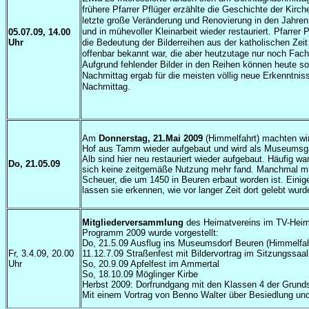
frühere Pfarrer Pflüger erzählte die Geschichte der Ki
letzte große Veränderung und Renovierung in den Jahr
und in mühevoller Kleinarbeit wieder restauriert. Pfarre
05.07.09, 14.00
Uhr
die Bedeutung der Bilderreihen aus der katholischen Zei
offenbar bekannt war, die aber heutzutage nur noch Fachl
Aufgrund fehlender Bilder in den Reihen können heute 
Nachmittag ergab für die meisten völlig neue Erkenntnis
Nachmittag.
Am
Donnerstag, 21.Mai 2009
(Himmelfahrt) machten wir
Hof aus Tamm wieder aufgebaut und wird als Museumsg
Alb sind hier neu restauriert wieder aufgebaut. Häufig 
Do, 21.05.09
sich keine zeitgemäße Nutzung mehr fand. Manchmal mu
Scheuer, die um 1450 in Beuren erbaut worden ist. Einig
lassen sie erkennen, wie vor langer Zeit dort gelebt wurd
Mitgliederversammlung
des Heimatvereins im TV-Heim.
Programm 2009 wurde vorgestellt:
Do, 21.5.09 Ausflug ins Museumsdorf Beuren (Himmelfah
Fr, 3.4.09, 20.00
11.12.7.09 Straßenfest mit Bildervortrag im Sitzungssaal
Uhr
So, 20.9.09 Apfelfest im Ammertal
So, 18.10.09 Möglinger Kirbe
Herbst 2009: Dorfrundgang mit den Klassen 4 der Grund
Mit einem Vortrag von Benno Walter über Besiedlung un