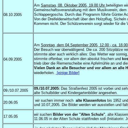
Am
Samstag, 08. Oktober 2005, 19.00 Uhr
beteiligten w
Gemeinschaftsveranstaltung mit dem Musikverein, dem S
Schlappergoscha. Durch das Programm führte Günter Ack
08.10.2005
Von der Dreifelderwirtschaft über den Holzpflug, Sichel
Kommen nicht. Der Schützenverein sorgt wieder für die 
Am
Sonntag, dem 04.September 2005, 12.00 - ca. 18.00
Der Besuch war überwältigend. Die ca. 200 Sitzplätze r
stimmte aber auch wirklich alles: Das Wetter war sonnig
stimmte offenbar, vor allem den absolut frischen und
kos
04.09.2005
trieb über die Riemenscheibe eine Apfelmühle an und di
Vielen Dank an alle Besucher und vor allem an alle H
wiederholen.
[einige Bilder]
09./10.07.2005:
Das Straßenfest 2005 ist vorbei und seh
09./10.07.2005
alte Schulbilder und Kindergartenbilder angesehen.
wir suchen immer noch
alte Klassenfotos
bis 1952 und
20.06.05
und 10.07,2005. Die Bilder werden wir ausstellen und fa
wir suchen
Bilder von der "Alten Schule"
, alte Klasse
17.05.05
11.06.05 in der Alten Schule stattfinden soll (Initiatorin: