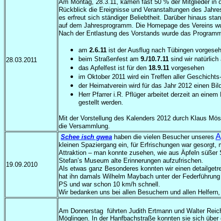
Am Montag, 28.3.11, kamen fast 50 % der Mitglieder in 
Rückblick die Ereignisse und Veranstaltungen des Jahre
es erfreut sich ständiger Beliebtheit. Darüber hinaus s
auf dem Jahresprogramm. Die Homepage des Vereins wu
Nach der Entlastung des Vorstands wurde das Programm 
am
2.6.11
ist der Ausflug nach Tübingen vorgese
beim Straßenfest am
9.
/
10.7.11
sind wir natürlich
28.03.2011
das Apfelfest ist für den
18.9.11
vorgesehen
im Oktober 2011 wird ein Treffen aller Geschichts
der Heimatverein wird für das Jahr 2012 einen Bil
Herr Pfarrer i.R. Pflüger arbeitet derzeit an einem
gestellt werden.
Mit der Vorstellung des Kalenders 2012 durch Klaus Mös
die Versammlung.
A
Schee isch gwea
haben die vielen Besucher unseres
kleinen Spaziergang ein, für Erfrischungen war gesorgt,
Attraktion – man konnte zusehen, wie aus Äpfeln süßer 
Stefan’s Museum alte Erinnerungen aufzufrischen.
19.09.2010
Als etwas ganz Besonderes kon
nten wir einen detailge
hat ihn damals Wilhelm Maybach unter der Federführung 
PS und war schon 10 km/h schnell.
Wir bedanken uns bei allen Besuchern und allen Helfern,
Am Donnerstag
führten Judith Ertmann und Walter Reic
Möglingen. In der Hanfbachstraße konnten sie sich übe