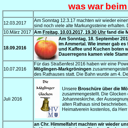
was war beim
Am Sonntag 12.3.17 machten wir wieder eine
12.03.2017
sind noch viele alte Markungssteine erhalten.
10.März 2017
Am
Freitag, 10.03.2017, 19.30 Uhr
fand die 
Am Sonntag, 18. September 2016
im Ammertal. Wie immer gab es 
18.09.2016
und Kaffee und Kuchen boten wi
Dauerregens kamen viele Stamm
Für das Straßenfest 2016 haben wir eine Pow
10.07.2016
Möglingen-Markgröningen
zusammengestellt
des Rathauses statt. Die Bahn wurde am 4. 
Unsere
Broschüre über die Mö
zusammengestellt. Die Glocken de
Juli 2016
Johanneskirche, der Aussegnung
alten Rathaus sind beschrieben.
Heimatverein kostenlos, da Her
an Chr. Himmelfahrt machten wir wieder uns