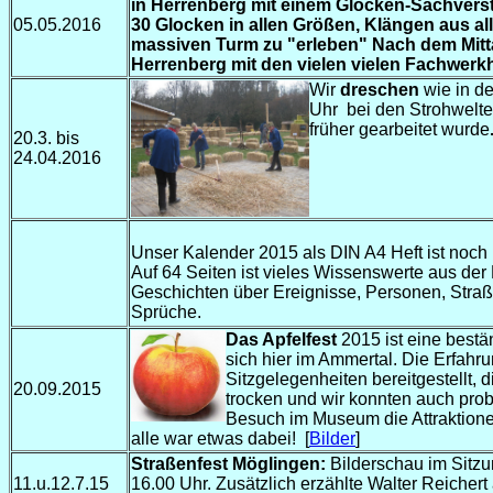
in Herrenberg mit einem Glocken-Sachvers
05.05.2016
30 Glocken in allen Größen, Klängen aus al
massiven Turm zu "erleben" Nach dem Mitt
Herrenberg mit den vielen vielen Fachwerk
Wir
dreschen
wie in de
Uhr bei den Strohwelt
früher gearbeitet wurde
20.3. bis
24.04.2016
Unser Kalender 2015 als DIN A4 Heft ist noc
Auf 64 Seiten ist vieles Wissenswerte aus de
Geschichten über Ereignisse, Personen, Stra
Sprüche.
Das Apfelfest
2015 ist eine bestä
sich hier im Ammertal. Die Erfahr
Sitzgelegenheiten bereitgestellt, d
20.09.2015
trocken und wir konnten auch prob
Besuch im Museum die Attraktione
alle war etwas dabei! [
Bilder
]
Straßenfest Möglingen:
Bilderschau im Sitzu
11.u.12.7.15
16.00 Uhr. Zusätzlich erzählte Walter Reichert