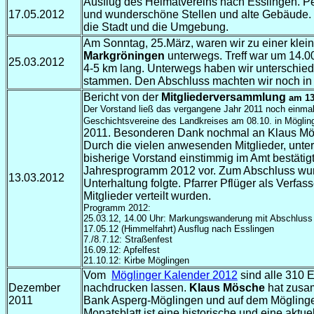
Ausflug des Heimatvereins nach Esslingen. Pet
17.05.2012
und wunderschöne Stellen und alte Gebäude. Vo
die Stadt und die Umgebung.
Am Sonntag, 25.März,
waren
wir zu einer kle
Markgröningen
unterwegs
.
Treff war um 14.0
25.03.2012
4-5 km lang. Unterwegs haben wir unterschied
stammen. Den Abschluss machten wir noch in d
Bericht von der
Mitgliederversammlung
am
13
Der Vorstand ließ das vergangene Jahr 2011 noch einmal
Geschichtsvereine des Landkreises am 08.10. in Mögli
2011. Besonderen Dank nochmal an Klaus Mösch
Durch die vielen anwesenden Mitglieder, unte
bisherige Vorstand einstimmig im Amt bestätig
Jahresprogramm 2012 vor. Zum Abschluss wurd
13.03.2012
Unterhaltung folgte. Pfarrer Pflüger als Verf
Mitglieder verteilt wurden.
Programm 2012:
25.03.12, 14.00 Uhr: Markungswanderung mit Abschluss
17.05.12 (Himmelfahrt) Ausflug nach Esslingen
7./8.7.12: Straßenfest
16.09.12: Apfelfest
21.10.12: Kirbe Möglingen
Vom
Möglinger Kalender 2012
sind alle 310 
Dezember
nachdrucken lassen.
Klaus Mösche
hat zusam
2011
Bank Asperg-Möglingen und auf dem Möglinge
Monatsblatt ist eine historische und eine aktue