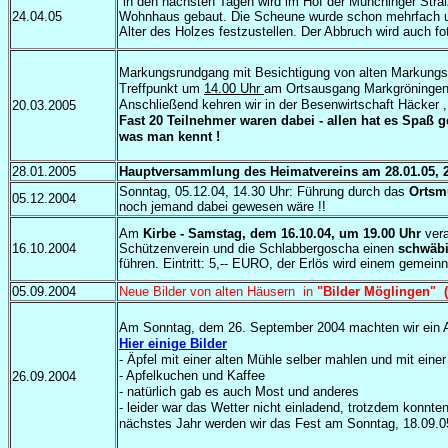
in den nächsten Tagen wird im Hof der Münchinger Straß
24.04.05
Wohnhaus gebaut. Die Scheune wurde schon mehrfach um
Alter des Holzes festzustellen. Der Abbruch wird auch fo
Markungsrundgang mit Besichtigung von alten Markung
Treffpunkt um
14.00 Uhr
am Ortsausgang Markgröningen 
Anschließend kehren wir in der Besenwirtschaft Häcker 
20.03.2005
Fast 20 Teilnehmer waren dabei - allen hat es Spaß
was man kennt !
28.01.2005
Hauptversammlung des Heimatvereins am 28.01.05, 
Sonntag, 05.12.04, 14.30 Uhr: Führung durch das
Ortsm
05.12.2004
noch jemand dabei gewesen wäre !!
Am
Kirbe - Samstag, dem 16.10.04, um 19.00 Uhr
ver
16.10.2004
Schützenverein und die Schlabbergoscha einen
schwäb
führen. Eintritt: 5,-- EURO, der Erlös wird einem gemein
05.09.2004
Neue Bilder von alten Häusern in
"Bilder Möglingen" (
Am Sonntag, dem 26. September 2004 machten wir ein A
Hier einige Bilder
- Äpfel mit einer alten Mühle selber mahlen und mit eine
- Apfelkuchen und Kaffee
26.09.2004
- natürlich gab es auch Most und anderes
- leider war das Wetter nicht einladend, trotzdem konnte
nächstes Jahr werden wir das Fest am Sonntag, 18.09.0