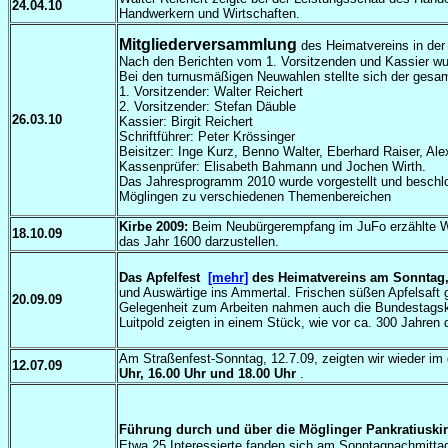
24.04.10
Handwerkern und Wirtschaften.
Mitgliederversammlung
des Heimatvereins in der
Nach den Berichten vom 1. Vorsitzenden und Kassier wu
Bei den turnusmäßigen Neuwahlen stellte sich der gesam
1. Vorsitzender: Walter Reichert
2. Vorsitzender: Stefan Däuble
26.03.10
Kassier: Birgit Reichert
Schriftführer: Peter Krössinger
Beisitzer: Inge Kurz, Benno Walter, Eberhard Raiser, Al
Kassenprüfer: Elisabeth Bahmann und Jochen Wirth.
Das Jahresprogramm 2010 wurde vorgestellt und beschlo
Möglingen zu verschiedenen Themenbereichen
Kirbe 2009:
Beim Neubürgerempfang im JuFo erzählte Wal
18.10.09
das Jahr 1600 darzustellen.
Das Apfelfest
[mehr]
des Heimatvereins am Sonntag, 2
und Auswärtige ins Ammertal. Frischen süßen Apfelsaft 
20.09.09
Gelegenheit zum Arbeiten nahmen auch die Bundestagsk
Luitpold zeigten in einem Stück, wie vor ca. 300 Jahren
Am Straßenfest-Sonntag, 12.7.09, zeigten wir wieder i
12.07.09
Uhr, 16.00 Uhr und 18.00 Uhr
.
Führung durch und über die Möglinger Pankratiuskir
Etwa 25 Interessierte fanden sich am Sonntagnachmittag 