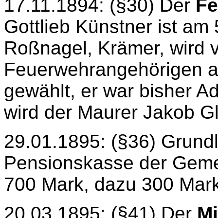
17.11.1894: (§30) Der
F
Gottlieb Künstner ist am
Roßnagel, Krämer, wird 
Feuerwehrangehörigen 
gewählt, er war bisher Ad
wird der Maurer Jakob Gl
29.01.1895: (§36) Grundl
Pensionskasse der Geme
700 Mark, dazu 300 Mark
20.03.1895: (§41) Der
Mi