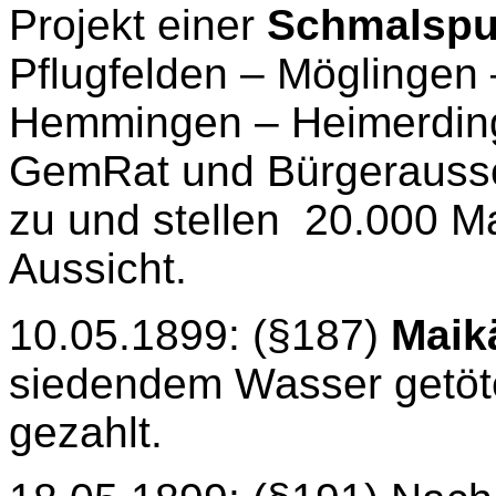
Projekt einer
Schmalspu
Pflugfelden – Möglingen
Hemmingen – Heimerding
GemRat und Bürgeraussc
zu und stellen
20.000 Ma
Aussicht.
10.05.1899: (§187)
Maik
siedendem Wasser getöte
gezahlt.