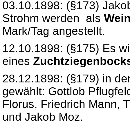
03.10.1898: (§173) Jako
Strohm werden
als
Wein
Mark/Tag angestellt.
12.10.1898: (§175) Es wi
eines
Zuchtziegenbock
28.12.1898: (§179) in d
gewählt: Gottlob Pflugfel
Florus, Friedrich Mann,
und Jakob Moz.