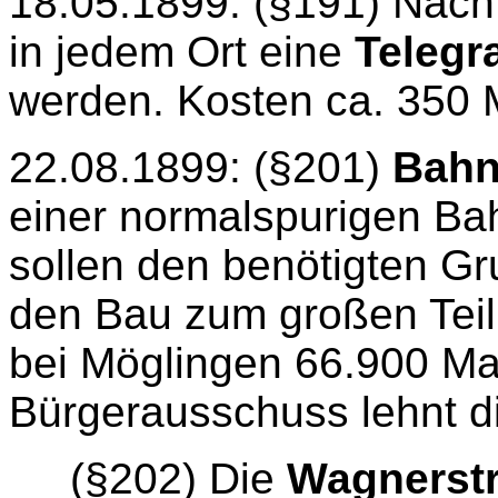
18.05.1899: (§191) Nach 
in jedem Ort eine
Telegr
werden. Kosten ca. 350 
22.08.1899: (§201)
Bah
einer normalspurigen Ba
sollen den benötigten G
den Bau zum großen Teil 
bei Möglingen 66.900 Ma
Bürgerausschuss lehnt d
(§202) Die
Wagnerst