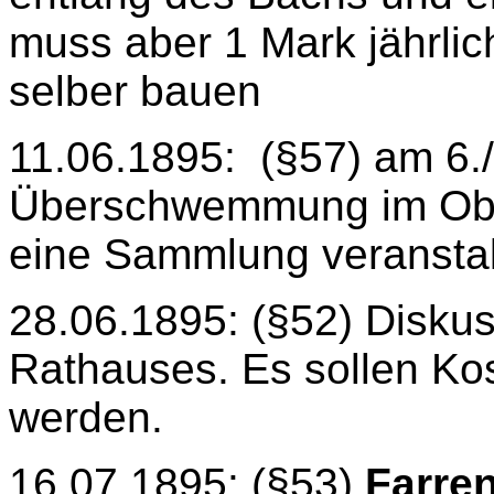
muss aber 1 Mark jährlic
selber bauen
11.06.1895:
(§57) am 6./
Überschwemmung im Ober
eine Sammlung veranstal
28.06.1895: (§52) Disku
Rathauses. Es sollen Ko
werden.
16.07.1895: (§53)
Farren