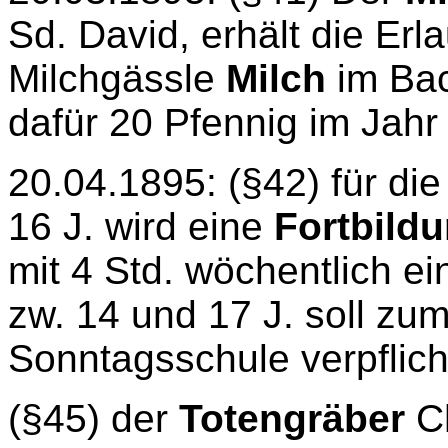
Sd. David, erhält die Er
Milchgässle
Milch
im Bac
dafür 20 Pfennig im Jahr
20.04.1895: (§42) für di
16 J. wird eine
Fortbild
mit 4 Std. wöchentlich ei
zw. 14 und 17 J. soll zu
Sonntagsschule verpflich
(§45) der
Totengräber
Ch