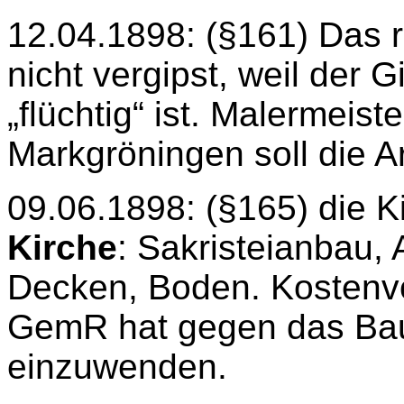
12.04.1898: (§161) Das r
nicht vergipst, weil der 
„flüchtig“ ist. Malermeis
Markgröningen soll die Ar
09.06.1898: (§165) die K
Kirche
: Sakristeianbau,
Decken, Boden. Kostenv
GemR hat gegen das Bau
einzuwenden.