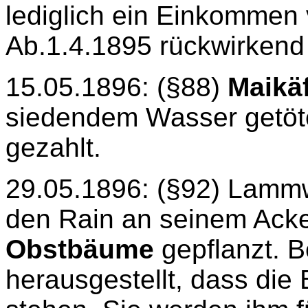
lediglich ein Einkommen
Ab.1.4.1895 rückwirkend 
15.05.1896: (§88)
Maikä
siedendem Wasser getöte
gezahlt.
29.05.1896: (§92) Lammwi
den Rain an seinem Acke
Obstbäume
gepflanzt. B
herausgestellt, dass di