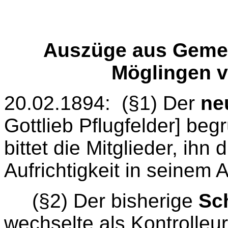
Auszüge aus Gemei
Möglingen v
20.02.1894:
(§1) Der
ne
Gottlieb Pflugfelder] be
bittet die Mitglieder, ihn
Aufrichtigkeit in seinem 
(§2) Der bisherige
Sc
wechselte als Kontrolle