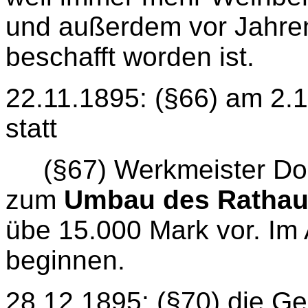
und außerdem vor Jahren
beschafft worden ist.
22.11.1895: (§66) am 2.1
statt
(§67) Werkmeister Do
zum
Umbau des Ratha
übe 15.000 Mark vor. Im A
beginnen.
28.12.1895: (§70) die G