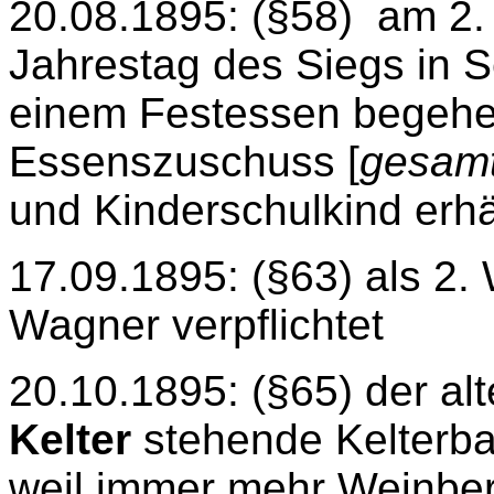
20.08.1895: (§58)
am 2.
Jahrestag des Siegs in S
einem Festessen begehen
Essenszuschuss [
gesamt,
und Kinderschulkind erhäl
17.09.1895: (§63) als 2.
Wagner verpflichtet
20.10.1895: (§65) der alt
Kelter
stehende Kelterbau
weil immer mehr Weinber