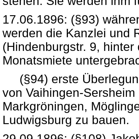
stehen. Sie werden ihm f
17.06.1896: (§93) währ
werden die Kanzlei und R
(Hindenburgstr. 9, hinte
Monatsmiete untergebrac
(§94) erste Überlegu
von Vaihingen-Sersheim
Markgröningen, Möglinge
Ludwigsburg zu bauen.
29.09.1896: (§108) Jako