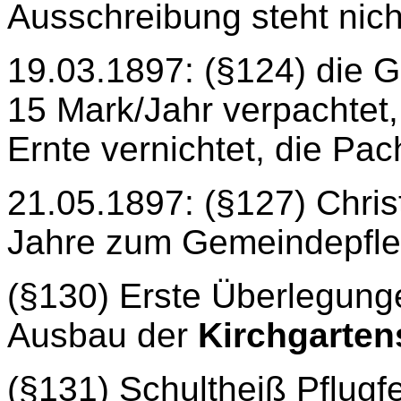
Ausschreibung steht nic
19.03.1897: (§124) die 
15 Mark/Jahr verpachtet,
Ernte vernichtet, die Pac
21.05.1897: (§127) Christ
Jahre zum Gemeindepfle
(§130) Erste Überlegun
Ausbau der
Kirchgarten
(§131) Schultheiß Pflug