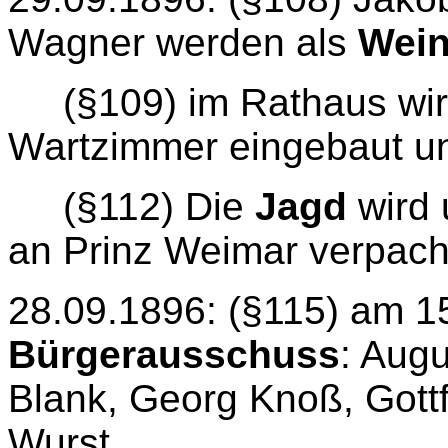
Wagner werden als
Wein
(§109) im Rathaus wi
Wartzimmer eingebaut un
(§112) Die
Jagd
wird 
an Prinz Weimar verpach
28.09.1896: (§115) am 
Bürgerausschuss
: Aug
Blank, Georg Knoß, Gott
Wurst.