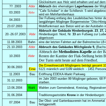
Glockenturm aus Holz wird erhalten und auf dem F
??. 2003
Abbr
Abbruch
des ehemaligen
Lagerhauses
der Mögl
"Cafe Schober" in der Schillerstr. 5 wird abgebr
03.2003
Abbr
wird ein Mehrfamilienhaus
Der Fußweg entlang des Leudelsbaches hinter d
04.2003
langjährigen Möglinger Bürgermeister "Otto-Hön
23.07.2003
Mobilfunkmast aus Beton wird an der Autobahn i
Abbruch der Gebäude Hindenburgstr. 23
,
27, 
20.-26.07.2
003
Abbr
Hindenburgstr. Nord, Nr.
33
am Fußweg zur Ludwig
abgerissen
11.08.2003
Bahn
eine der letzten Fahrten auf der Bahnstrecke L
21.10.2003
Abbr
Abbruch des Gebäudes Milchgässle 9,
(Bachs
Abbruch der
Methodisten-Kapelle
an der B
Resten der Kantine der Flak-Stellung beim B
10.2003
Abbr
Der Turm steht heute auf dem Friedhof.
Die Einwohnerzahl Möglingens beträgt gesamt 1
30.06.2003
Einw
5121 männlich und 5199 weiblich
-
1451 Persone
11.2003
Bau
Eröffnung EDEKA-Markt Parkweg
im Jahr 2003 wurden 99 Möglinger geboren, 68 P
31.12.2003
starben.
13.06.20
04
Wahl
Wahlen zum Gemeinderat, Kreistag, Regionalve
31.06.
2004
Traditionsgaststätte
Krone
in der Hindenburgstr. 
Der Obst- und Gartenbauverein hat im Ammertal 
07.2004
Bau
fertiggestellt.