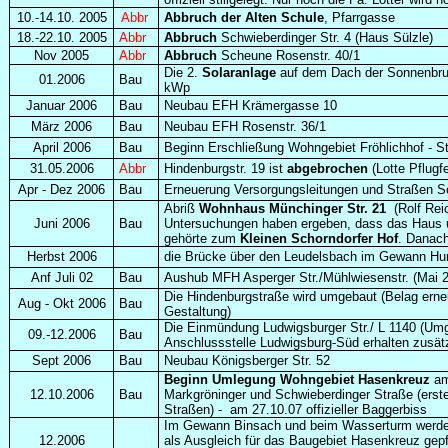
10.-14.10. 2005
Abbr
Abbruch der Alten Schule
, Pfarrgasse
18.-22.10. 2005
Abbr
Abbruch
Schwieberdinger Str. 4 (Haus Sülzle)
Nov 2005
Abbr
Abbruch
Scheune Rosenstr. 40/1
Die 2.
Solaranlage
auf dem Dach der Sonnenbrunn
01.2006
Bau
kWp
Januar 2006
Bau
Neubau EFH Krämergasse 10
März 2006
Bau
Neubau EFH Rosenstr. 36/1
April 2006
Bau
Beginn Erschließung Wohngebiet Fröhlichhof - S
31.05.2006
Abbr
Hindenburgstr. 19 ist
abgebrochen
(Lotte Pflugfe
Apr - Dez 2006
Bau
Erneuerung Versorgungsleitungen und Straßen Schi
Abriß
Wohnhaus Münchinger Str. 21
(Rolf Reic
Juni 2006
Bau
Untersuchungen haben ergeben, dass das Haus
gehörte zum
Kleinen Schorndorfer Hof
. Danac
Herbst 2006
die Brücke über den Leudelsbach im Gewann Hum
Anf Juli 02
Bau
Aushub MFH Asperger Str./Mühlwiesenstr. (Mai 2
Die Hindenburgstraße wird umgebaut (Belag erne
Aug - Okt 2006
Bau
Gestaltung)
Die Einmündung Ludwigsburger Str./ L 1140 (Um
09.-12.2006
Bau
Anschlussstelle Ludwigsburg-Süd erhalten zusät
Sept 2006
Bau
Neubau Königsberger Str. 52
Beginn Umlegung Wohngebiet Hasenkreuz
am
12.10.2006
Bau
Markgröninger und Schwieberdinger Straße (erst
Straßen) - am 27.10.07 offizieller Baggerbiss
Im Gewann Binsach und beim Wasserturm werd
12.2006
als Ausgleich für das Baugebiet Hasenkreuz gepf