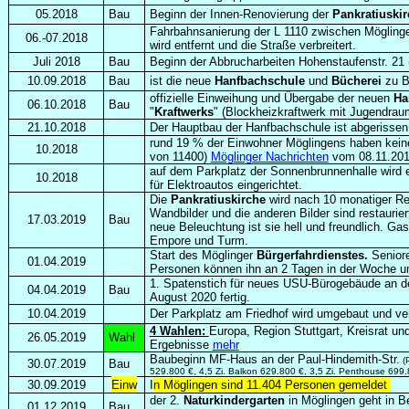
05.2018
Bau
Beginn der Innen-Renovierung der
Pankratiuski
Fahrbahnsanierung der L 1110 zwischen Möglin
06.-07.2018
wird entfernt und die Straße verbreitert.
Juli 2018
Bau
Beginn der Abbrucharbeiten Hohenstaufenstr. 21
10.09.2018
Bau
ist die neue
Hanfbachschule
und
Bücherei
zu Be
offizielle Einweihung und Übergabe der neuen
Ha
06.10.2018
Bau
"
Kraftwerks
" (Blockheizkraftwerk mit Jugendr
21.10.2018
Der Hauptbau der Hanfbachschule ist abgerissen
rund 19 % der Einwohner Möglingens haben keine
10.2018
von 11400)
Möglinger Nachrichten
vom 08.11.20
auf dem Parkplatz der Sonnenbrunnenhalle wird 
10.2018
für Elektroautos eingerichtet.
Die
Pankratiuskirche
wird nach 10 monatiger Re
Wandbilder und die anderen Bilder sind restaurier
17.03.2019
Bau
neue Beleuchtung ist sie hell und freundlich. Ga
Empore und Turm.
Start des Möglinger
Bürgerfahrdienstes.
Senior
01.04.2019
Personen können ihn an 2 Tagen in der Woche 
1. Spatenstich für neues USU-Bürogebäude an der
04.04.2019
Bau
August 2020 fertig.
10.04.2019
Der Parkplatz am Friedhof wird umgebaut und ve
4 Wahlen:
Europa, Region Stuttgart, Kreisrat un
26.05.2019
Wahl
Ergebnisse
mehr
Baubeginn MF-Haus an der Paul-Hindemith-Str.
(P
30.07.2019
Bau
529.800 €, 4,5 Zi. Balkon 629.800 €, 3,5 Zi. Penthouse 699.8
30.09.2019
Einw
I
n Möglingen sind 11.404 Personen gemeldet
der 2.
Naturkindergarten
in Möglingen geht in Be
01.12.2019
Bau