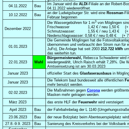
Im Januar wird die
ALDI
-Filiale an der Robert-B
04.11.2022
Bau
04.11.2022 wiedereröffnet.
an der Ludwigsburger Str. wird eine
Rossman
-Fi
10.12.2022
Bau
Februar begonnen
3
Die Wassergebühren für 1 m
von Möglingen sind 
Frischwasser 1,42 € / neu 1,50 € (+ 
Dezember 2022
Schmutzwasser: 1,55 € / neu 1,43 € (+
Niederschlagswasser: 0,58 € / neu 0,48 € (+
Die Gemeinde Möglingen hat die Fotovoltaikanla
übernommen und verbraucht den Strom nun für e
01.01.2023
JuFo), Die Anlage hat seit 2003
212.722 kWh
umw
das weiterhin tun.
Bürgermeisterwahl,
Rebecca Schwaderer wird 
22.01.2023
Wahl
wiedergewählt, Ulrich Raisch erhält 7,28%. Die Wa
Amtseinsetzung ist am 30.03.2023
Januar 2023
offizieller Start des
Glasfaserausbaus
in Möglin
Die Telekom baut bundesweit alle öffentlichen
Fe
Januar 2023
mehr benutzt werden.
Die Maßnahmen gegen
Corona
werden größtent
02.02.2023
Masken mehr getragen werden.
März 2023
das erste HLF der
Feuerwehr
wird versteigert
April 2023
Bau
der Fahrbahnbelag der L 1140 (Umgehungsstraße) 
23.06.2023
Bau
der neue Bolzplatz beim Abenteuerspielplatz wird
27.8.-9.9. 2023
Bau
Sanierung des Kreisverkehrs bei der Volksbank 