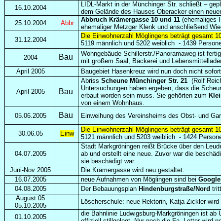
LIDL-Markt in der Münchinger Str. schließt – gepl
16.10.2004
dem Gelände des Hauses Oberacker einen neuen 
Abbruch Krämergasse 10 und 11
(ehemaliges H
25.10.2004
Abbr
ehemaliger Metzger Klenk und anschließend Wie
Die Einwohnerzahl Möglingens beträgt gesamt 1
31.12.2004
5119 männlich und 5202 weiblich
-
1439 Persone
Wohngebäude Schillerstr./Panoramaweg ist fertig
Bau
2004
mit großem Saal, Bäckerei und Lebensmittellade
April 2005
Baugebiet Hasenkreuz wird nun doch nicht sofor
Abriss
Scheune Münchinger Str. 21
(Rolf Reich
Untersuchungen haben ergeben, dass die Sche
Bau
April 2005
erbaut worden sein muss. Sie gehörten zum
Kle
von einem Wohnhaus.
Bau
05.06.2005
Einweihung des Vereinsheims des Obst- und Gart
Die Einwohnerzahl Möglingens beträgt gesamt 1
30.06.05
Einw
5121 männlich und 5203 weiblich
-
1424 Persone
Stadt Markgröningen reißt Brücke über den Leu
04.07.2005
ab und erstellt eine neue. Zuvor war die beschädi
sie beschädigt war.
Juni-Nov 2005
Die Krämergasse wird neu gestaltet.
16.07.2005
neue Aufnahmen von Möglingen sind bei
Google
04.08.2005
Der Bebauungsplan
Hindenburgstraße/Nord
trit
August 05
Löscherschule: neue Rektorin, Katja Zickler wird
05.10.2005
die Bahnlinie Ludwigsburg-Markgröningen ist ab
01.10.2005
offiziell stillgelegt. Nur noch die Fa. Lotter wird 