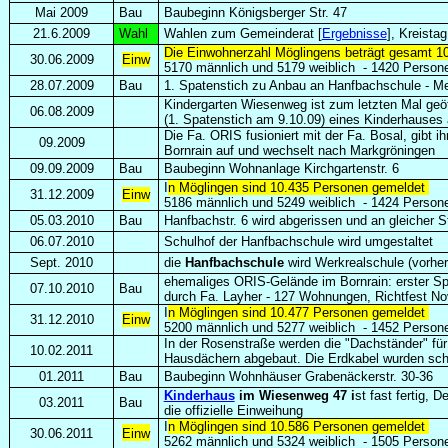
Mai 2009
Bau
Baubeginn Königsberger Str. 47
21.6.2009
Wahl
Wahlen zum Gemeinderat [
Ergebnisse
], Kreista
Die Einwohnerzahl Möglingens beträgt gesamt 1
30.06.2009
Einw
5170 männlich und 5179 weiblich
-
1420 Persone
28.07.2009
Bau
1. Spatenstich zu Anbau an Hanfbachschule - M
Kindergarten Wiesenweg ist zum letzten Mal geö
06.08.2009
(1. Spatenstich am 9.10.09) eines Kinderhauses a
Die Fa. ORIS fusioniert mit der Fa. Bosal, gibt i
09.2009
Bornrain auf und wechselt nach Markgröningen
09.09.2009
Bau
Baubeginn Wohnanlage Kirchgartenstr. 6
I
n Möglingen sind 10.435 Personen gemeldet
31.12.2009
Einw
5186 männlich und 5249 weiblich
-
1424 Persone
05.03.2010
Bau
Hanfbachstr. 6 wird abgerissen und an gleicher St
06.07.2010
Schulhof der Hanfbachschule wird umgestaltet
Sept. 2010
die
Hanfbachschule
wird Werkrealschule (vorhe
ehemaliges ORIS-Gelände im Bornrain: erster S
07.10.2010
Bau
durch Fa. Layher - 127 Wohnungen, Richtfest N
I
n Möglingen sind 10.477 Personen gemeldet
31.12.2010
Einw
5200 männlich und 5277 weiblich
-
1452 Persone
In der Rosenstraße werden die "Dachständer" fü
10.02.2011
Hausdächern abgebaut. Die Erdkabel wurden sch
01.2011
Bau
Baubeginn Wohnhäuser Grabenäckerstr. 30-36
Kinderhaus
im Wiesenweg 47 i
st fast fertig, 
03.2011
Bau
die offizielle Einweihung
I
n Möglingen sind 10.586 Personen gemeldet
30.06.2011
Einw
5262 männlich und 5324 weiblich
-
1505 Persone