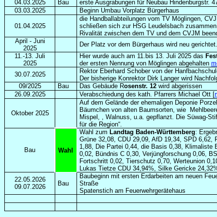
04.03.2025
Bau
erste Ausgrabungen für Neubau Hindenburgstr. 4
03.03.2025
Beginn Umbau Vorplatz Bürgerhaus
die Handballabteilungen vom TV Möglingen, CV
01.04.2025
schließen sich zur HSG Leudelsbach zusammen. 
Rivalität zwischen dem TV und dem CVJM beend
April - Juni
Der Platz vor dem Bürgerhaus wird neu gerichtet
2025
11.-13. Juli
Hier wurde auch am 11.bis 13. Juli 2025 das
Fes
2025
der ersten Nennung von Möglingen abgehalten
m
Rektor Eberhard Schober von der Hanfbachschule
30.07.2025
Der bisherige Konrektor Dirk Langer wird Nachfol
09/2025
Bau
Das Gebäude R
osenstr. 12
wird abgerissen
26.09.2025
Verabschiedung des kath. Pfarrers Michael Ott [
Auf dem Gelände der ehemaligen Deponie Porze
Bäumchen von alten Baumsorten, wie Mehlbeere, 
Oktober 2025
Mispel, , Walnuss, u.a. gepflanzt. Die Süwag-Stif
für die Region“.
Wahl zum
Landtag Baden-Württemberg
: Ergeb
Grüne 32,08, CDU 29,09, AfD 19,34, SPD 6,62, F
1,88, Die Partei 0,44, die Basis 0,38, Klimalis
Bau
Wahl
0,02, Bündnis C 0,30, Verjüngforschung 0,06, BS
Fortschritt 0,02, Tierschutz 0,70, Werteunion 0,
Lukas Tietze CDU 34,94%, Silke Gericke 24,
Baubeginn mit ersten Erdarbeiten am neuen Fe
22.05.2026
Bau
Straße
09.07.2026
Spatenstich am Feuerwehrgerätehaus