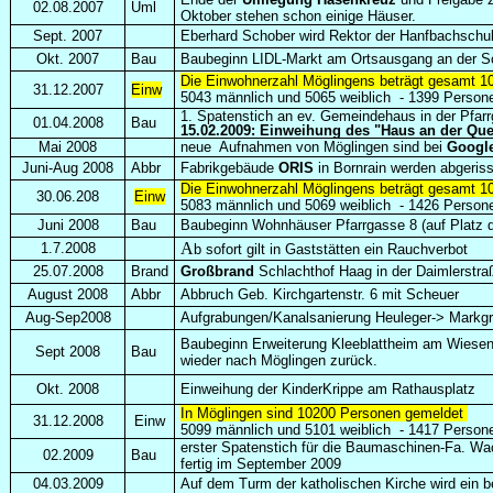
02.08.2007
Uml
Oktober stehen schon einige Häuser.
Sept. 2007
Eberhard Schober wird Rektor der Hanfbachschu
Okt. 2007
Bau
Baubeginn LIDL-Markt am Ortsausgang an der Sc
Die Einwohnerzahl Möglingens beträgt gesamt 1
31.12.2007
Einw
5043 männlich und 5065 weiblich
-
1399 Persone
1. Spatenstich an ev. Gemeindehaus in der Pfar
01.04.2008
Bau
15.02.2009: Einweihung des "Haus an der Que
Mai 2008
neue Aufnahmen von Möglingen sind bei
Google
Juni-Aug 2008
Abbr
Fabrikgebäude
ORIS
in Bornrain werden abgeris
Die Einwohnerzahl Möglingens beträgt gesamt 1
30.06.208
Einw
5083 männlich und 5069 weiblich
-
1426 Persone
Juni 2008
Bau
Baubeginn Wohnhäuser Pfarrgasse 8 (auf Platz d
A
1.7.2008
b sofort gilt in Gaststätten ein Rauchverbot
25.07.2008
Brand
Großbrand
Schlachthof Haag in der Daimlerstra
August 2008
Abbr
Abbruch Geb. Kirchgartenstr. 6 mit Scheuer
Aug-Sep2008
Aufgrabungen/Kanalsanierung Heuleger-> Markgrö
Baubeginn Erweiterung Kleeblattheim am Wies
Sept 2008
Bau
wieder nach Möglingen zurück.
Okt. 2008
Einweihung der KinderKrippe am Rathausplatz
In Möglingen sind 10200 Personen gemeldet
31.12.2008
Einw
5099 männlich und 5101 weiblich -
1417 Persone
erster Spatenstich für die Baumaschinen-Fa. Wac
02.2009
Bau
fertig im September 2009
04.03.2009
Auf dem Turm der katholischen Kirche wird ein b