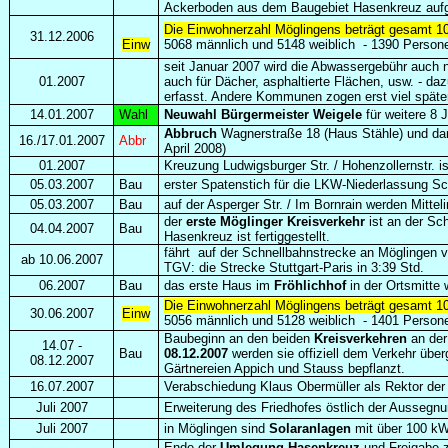
Ackerboden aus dem Baugebiet Hasenkreuz aufge
Die Einwohnerzahl Möglingens beträgt gesamt 1
31.12.2006
Einw
5068 männlich und 5148 weiblich
-
1390 Persone
seit Januar 2007 wird die Abwassergebühr auch n
01.2007
auch für Dächer, asphaltierte Flächen, usw. - da
erfasst. Andere Kommunen zogen erst viel späte
14.01.2007
Wahl
Neuwahl Bürgermeister Weigele
für weitere 8 
Abbruch
Wagnerstraße 18 (Haus Stähle) und dan
16./17.01.2007
Abbr
April 2008)
01.2007
Kreuzung Ludwigsburger Str. / Hohenzollernstr. i
05.03.2007
Bau
erster Spatenstich für die LKW-Niederlassung Sc
05.03.2007
Bau
auf der Asperger Str. / Im Bornrain werden Mittel
der
erste Möglinger Kreisverkehr
ist an der Sch
04.04.2007
Bau
Hasenkreuz ist fertiggestellt.
fährt auf der Schnellbahnstrecke an Möglingen v
ab 10.06.2007
TGV: die Strecke Stuttgart-Paris in 3:39 Std.
06.2007
Bau
das erste Haus im
Fröhlichhof
in der Ortsmitte 
Die Einwohnerzahl Möglingens beträgt gesamt 1
30.06.2007
Einw
5056 männlich und 5128 weiblich
-
1401 Persone
Baubeginn an den beiden
Kreisverkehren
an der 
14.07 -
Bau
08.12.2007
werden sie offiziell dem Verkehr übe
08.12.2007
Gärtnereien Appich und Stauss bepflanzt.
16.07.2007
Verabschiedung Klaus Obermüller als Rektor de
Juli 2007
Erweiterung des Friedhofes östlich der Aussegn
Juli 2007
in Möglingen sind
Solaranlagen
mit über 100 kWp
Ende der
Umlegung Hasenkreuz
und Freigabe z