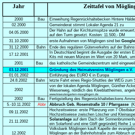
Jahr
Zeittafel von Mög
2000
Bau
Einweihung Regenrückhaltebecken Hintere Hälden
02.2000
Gemeinderat stimmt Lokaler Agenda 21 zu
Der Hahn auf der Kirchturmspitze wurde erneuert
04.05.2000
auf den Turm gesetzt. Kosten: 11.500,- DM
31.10.2000
erste Aufnahmen von Möglingen sind bei
Google
31.12.2000
Bahn
Ende des regulären Güterverkehrs auf der Bahn
In Deutschland beginnt die Ausgabe der ersten 
17.12.2001
Kits mit neuen Münzen im Wert von 20 Mark, um
2001
Bau
das katholische Gemeindezentrum wird eingewei
03.12.2001
Gründung des Heimatvereins Möglingen e.V.
01.01.2002
Einführung des EURO € in Europa
24.8.2002
Bahn
letzte Fahrt eines Regio-Shuttles der WEG zum
von der lokalen Agenda Möglingen, Günther Acke
2002
Wiesenweg, nördlich des Kleeblattheimes, angele
www.kraeutergarten-moeglingen.de
2002
Bau
Fertigstellung des Regenrückhaltebeckens Amme
5.-10.11.2002
Abbr
Abbruch Geb. Rosenstraße 10 / Pfarrgasse
(K
Hochzeitswiese: erste Pflanzung von 7 Obstbäum
09.11.2002
Hochzeitswiese zwischen Löscher und Kleinaspe
Solaranlage
auf dem Dach der Sonnenbrunnenhal
21.11.2002
ein Solarfond und eine GbR gegründet)
Reihe 1 
Volksbank Möglingen kauft Kapelle der evangeli
12.2002
Möglingen an der Bahnhofstraße zum Abbruch un