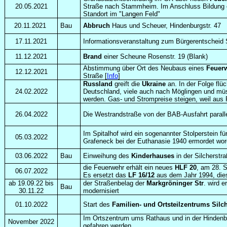
20.05.2021
Straße nach Stammheim. Im Anschluss Bildung ei
Standort im "Langen Feld"
20.11.2021
Bau
Abbruch
Haus und Scheuer, Hindenburgstr. 47
17.11.2021
Informationsveranstaltung zum Bürgerentscheid
11.12.2021
Brand
einer Scheune Rosenstr. 19 (Blank)
Abstimmung über Ort des Neubaus eines
Feuer
12.12.2021
Straße [
Info
]
Russland
greift die
Ukraine
an. In der Folge flü
24.02.2022
Deutschland, viele auch nach Möglingen und mü
werden. Gas- und Strompreise steigen, weil aus 
26.04.2022
Die Westrandstraße von der BAB-Ausfahrt parallel 
Im Spitalhof wird ein sogenannter Stolperstein fü
05.03.2022
Grafeneck bei der Euthanasie 1940 ermordet wor
03.06.2022
Bau
Einweihung des
Kinderhauses
in der Silcherstr
die Feuerwehr erhält ein neues
HLF 20
, am 28. S
06.07.2022
Es ersetzt das
LF 16/12
aus dem Jahr 1994, dies
ab 19.09.22 bis
der Straßenbelag der
Markgröninger Str
. wird e
Bau
30.11.22
modernisiert
01.10.2022
Start des
Familien- und Ortsteilzentrums Silc
Im Ortszentrum ums Rathaus und in der Hindenbu
November 2022
gefahren werden.