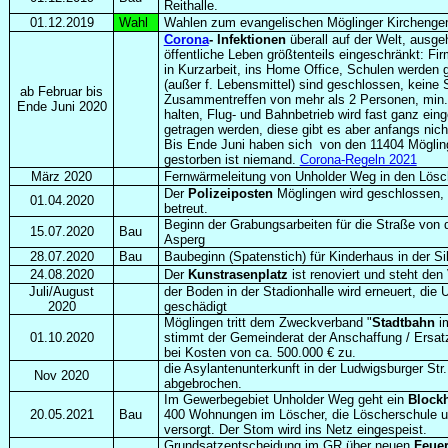
Reithalle.
01.12.2019
Wahl
Wahlen zum evangelischen Möglinger Kirchenge
Corona
- Infektionen
überall auf der Welt, ausg
öffentliche Leben größtenteils eingeschränkt: Fi
in Kurzarbeit, ins Home Office, Schulen werden
(außer f. Lebensmittel) sind geschlossen, keine 
ab Februar bis
Zusammentreffen von mehr als 2 Personen, min
Ende Juni 2020
halten, Flug- und Bahnbetrieb wird fast ganz ei
getragen werden, diese gibt es aber anfangs nich
Bis Ende Juni haben sich von den 11404 Mögling
gestorben ist niemand.
Corona-Regeln 2021
März 2020
Fernwärmeleitung von Unholder Weg in den Lösch
Der
Polizeiposten
Möglingen wird geschlossen, 
01.04.2020
betreut.
Beginn der Grabungsarbeiten für die Straße von
15.07.2020
Bau
Asperg
28.07.2020
Bau
Baubeginn (Spatenstich) für Kinderhaus in der Sil
24.08.2020
Der
Kunstrasenplatz
ist renoviert und steht den
Juli/August
der Boden in der Stadionhalle wird erneuert, die 
2020
geschädigt
Möglingen tritt dem Zweckverband "
Stadtbahn
im
01.10.2020
stimmt der Gemeinderat der Anschaffung / Ersa
bei Kosten von ca. 500.000 € zu.
die Asylantenunterkunft in der Ludwigsburger Str
Nov 2020
abgebrochen.
Im Gewerbegebiet Unholder Weg geht ein
Blockh
20.05.2021
Bau
400 Wohnungen im Löscher, die Löscherschule 
versorgt. Der Stom wird ins Netz eingespeist.
Grundsatzentscheidung im GR über neuen
Feuer