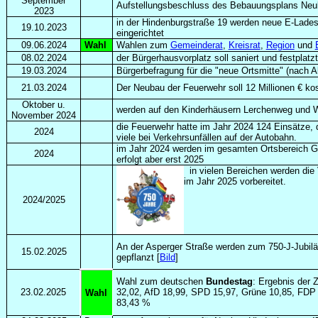
September
Aufstellungsbeschluss des Bebauungsplans Neu
2023
in der Hindenburgstraße 19 werden neue E-Lade
19.10.2023
eingerichtet
09.06.2024
Wahl
Wahlen zum
Gemeinderat
,
Kreisrat
,
Region
und
08.02.2024
der Bürgerhausvorplatz soll saniert und festplat
19.03.2024
Bürgerbefragung für die "neue Ortsmitte" (nach
21.03.2024
Der Neubau der Feuerwehr soll 12 Millionen € ko
Oktober u.
werden auf den Kinderhäusern Lerchenweg und Wi
November 2024
die Feuerwehr hatte im Jahr 2024 124 Einsätze, d
2024
viele bei Verkehrsunfällen auf der Autobahn.
im Jahr 2024 werden im gesamten Ortsbereich Gl
2024
erfolgt aber erst 2025
in vielen Bereichen werden die 
im Jahr 2025 vorbereitet.
2024/2025
An der Asperger Straße werden zum 750-J-Jubi
15.02.2025
gepflanzt [
Bild
]
Wahl zum deutschen
Bundestag
: Ergebnis der
23.02.2025
32,02, AfD 18,99, SPD 15,97, Grüne 10,85, FDP 5
Wahl
83,43 %