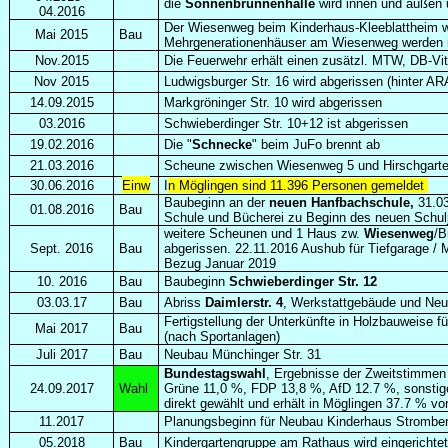
die
Sonnenbrunnenhalle
wird innen und außen u
04.2016
Der Wiesenweg beim Kinderhaus-Kleeblattheim wir
Mai 2015
Bau
Mehrgenerationenhäuser am Wiesenweg werden i
Nov.2015
Die Feuerwehr erhält einen zusätzl. MTW, DB-Vi
Nov 2015
Ludwigsburger Str. 16 wird abgerissen (hinter AR
14.09.2015
Markgröninger Str. 10 wird abgerissen
03.2016
Schwieberdinger Str. 10+12 ist abgerissen
19.02.2016
Die "
Schnecke
" beim JuFo brennt ab
21.03.2016
Scheune zwischen Wiesenweg 5 und Hirschgarte
30.06.2016
Einw
I
n Möglingen sind 11.396 Personen gemeldet
Baubeginn an der
neuen Hanfbachschule,
31.0
01.08.2016
Bau
Schule und Bücherei zu Beginn des neuen Schulja
weitere Scheunen und 1 Haus zw.
Wiesenweg
/B
Sept. 2016
Bau
abgerissen. 22.11.2016 Aushub für Tiefgarage / 
Bezug Januar 2019
10. 2016
Bau
Baubeginn
Schwieberdinger Str. 12
03.03.17
Bau
Abriss
Daimlerstr. 4
, Werkstattgebäude und Neu
Fertigstellung der Unterkünfte in Holzbauweise f
Mai 2017
Bau
(nach Sportanlagen)
Juli 2017
Bau
Neubau Münchinger Str. 31
Bundestagswahl
, Ergebnisse der Zweitstimmen
24.09.2017
Wahl
Grüne 11,0 %, FDP 13,8 %, AfD 12.7 %, sonstige
direkt gewählt und erhält in Möglingen 37.7 % v
11.2017
Planungsbeginn für Neubau Kinderhaus Stromberg
05.2018
Bau
Kindergartengruppe am Rathaus wird eingerichtet