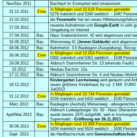
Nov/Dez 2011
Bachlauf im Eselspfad wird renaturisiert.
I
n Möglingen sind 10.619 Personen gemeldet
31.12.2011
Einw
5279 männlich und 5340 weiblich
-
1497 Persone
21.02.2012
die
Feuerwehr
hat ein neues Hilfeleistungsfahrz
neueste Aufnahmen von
Google-Earth
in sehr g
27.03.2012
Umgebung im Internet
27.04.2012
Bau
Haus Grabenäckerstr. 42 wird abgerissen und ne
16.05.2012
Bau
Wiesenweg 41 (
Jenner-Gebäude
) wird abgeris
04.06.2012
Bau
Bahnhofstr. 3-5 Baubeginn (Ausgrabung), Bezug:
I
n Möglingen sind 10.654 Personen gemeldet
30.06.2012
Einw
5302 männlich und 5351 weiblich
-
1538 Persone
19.09.2012
Bau
Abbruch Stammheimer Str. 13 (ehemals Fauth) 
10.2012
Bau
Neubau Bachstr. 12a
17.11.2012
Bau
Abbruch Stammheimer Str. 4 und Neubau Wohn
Kindergarten Lerchenweg
wird geräumt und Anf
18.12.2012
neues größeres Kinderhaus für ca. 2 Mill. EURO
Juli2013
I
n Möglingen sind 10.744 Personen gemeldet
31.12.2012
Einw
5334 männlich und 5410 weiblich
-
1530 Persone
März 2013
Bau
Baubeginn (Aushub) Wiesenweg - altengerecht
Abbruch Ludwigsburger Str. 50 - Haus Oberacker
April/Mai 2013
Bau
wurde bereits 1975 aufgefüllt, weil er trockenge
Supermarkt -
Eröffnung am
26.11.2013.
I
n Möglingen sind 10.958 Personen gemeldet
30.06.2013
Einw
5434 männlich und 5524 weiblich
-
1630 Persone
Sept. 2013
die Hanfbachschule wird
Gemeinschaftsschule