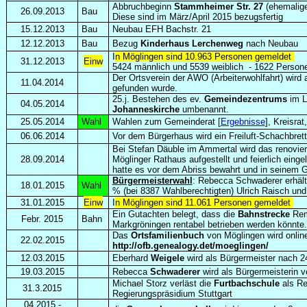
Abbruchbeginn
Stammheimer Str. 27
(ehemalige
26.09.2013
Bau
Diese sind im März/April 2015 bezugsfertig
15.12.2013
Bau
Neubau EFH Bachstr. 21
12.12.2013
Bau
Bezug
Kinderhaus Lerchenweg
nach Neubau
I
n Möglingen sind 10.963 Personen gemeldet
31.12.2013
Einw
5424 männlich und 5539 weiblich
-
1622 Persone
Der Ortsverein der AWO (Arbeiterwohlfahrt) wird 
11.04.2014
gefunden wurde.
25.j. Bestehen des ev.
Gemeindezentrums
im L
04.05.2014
Johanneskirche
umbenannt.
25.05.2014
Wahl
Wahlen zum Gemeinderat [
Ergebnisse
], Kreisra
06.06.2014
Vor dem Bürgerhaus wird ein Freiluft-Schachbrett
Bei Stefan Däuble im Ammertal wird das renovie
28.09.2014
Möglinger Rathaus aufgestellt und feierlich eing
hatte es vor dem Abriss bewahrt und in seinem G
Bürgermeisterwahl
: Rebecca Schwaderer erhäl
18.01.2015
Wahl
% (bei 8387 Wahlberechtigten) Ulrich Raisch un
31.01.2015
Einw
I
n Möglingen sind 11.061 Personen gemeldet
Ein Gutachten belegt, dass die
Bahnstrecke
Rem
Febr. 2015
Bahn
Markgröningen rentabel betrieben werden könnte. 
Das
Ortsfamilienbuch
von Möglingen wird online
22.02.2015
http://ofb.genealogy.det/moeglingen/
12.03.2015
Eberhard
Weigele
wird als Bürgermeister nach 2
19.03.2015
Rebecca
Schwaderer
wird als Bürgermeisterin ve
Michael Storz verläst die
Furtbachschule
als Re
31.3.2015
Regierungspräsidium Stuttgart
04.2015 -