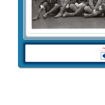
Ja
------