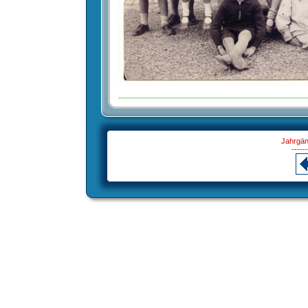
Jahrgän
------